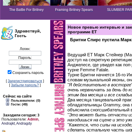
The Battle For Britney
Framing Britney Spears
SLUMBER PA
Новое превью интервью и зак
Здравствуй,
программе ET
Гость
Бритни Спирс пустила Марка
Логин:
Ведущий ET Марк Стейнер (Mar
Пароль:
доступ на секретную репетицию 
Анджелесе, где увидел как поп
турне Femme Fatale.
Сохранить пароль
Турне Бритни начнется 16-го И
словам музыкальной иконы, он
[
Зарегистрироваться
]
"
Я действительно в восторге
[
Забыли пароль?
]
очень нервничать за день до 
этим два месяца и все склады
Сейчас на сайте
Два месяца танцевальной прак
Пользователи: (0)
обладательницы Grammy, она п
Гости: (49)
объяснила сногсшибательный 
"
Это может быть отчасти изн
Заходили сегодня: 3
Пользователи:
Admin
,
находишься на сцене и это уж
Andrajkt
,
Andragdy
"
Кажется, что силы на исходе,
сделать остальную часть шоу