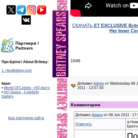
СКАЧАТЬ
ET EXCLUSIVE Britn
Her Inner Cir
Партнери /
Partners
1046
Про Брітні / About Britney:
1. HeyBritney.com
Інше:
Добавил
Admin
от Wednesday 08 
•
World Of Celebs - HQ фото
2011 - 13:57:30
•
HQ Space - Celebrity
Gallery
Комментарии
Добавил
Димон
от 08 Jun 2011 : 17
Інші партнери сайта
Ново
Ответить
Бритн
По