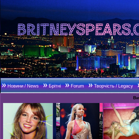
Новини / News
Брітні
Forum
Творчість / Legacy
Ви