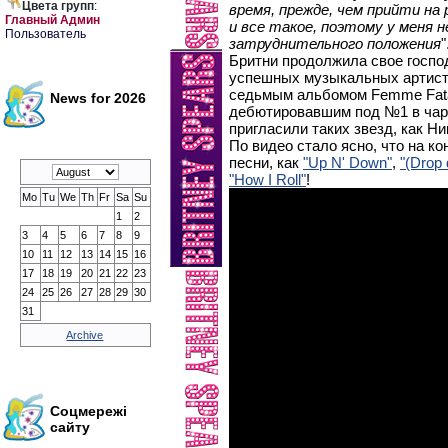
Цвета групп
:
время, прежде, чем прийти на
Главный Админ
и все такое, поэтому у меня 
Пользователь
затруднительного положения
"
Бритни продолжила свое госпо
успешных музыкальных артист
седьмым альбомом Femme Fata
News for 2026
дебютировавшим под №1 в чарте
пригласили таких звезд, как Ник
По видео стало ясно, что на к
песни, как
"Up N' Down"
,
"(Drop 
"How I Roll"
!
Mo
Tu
We
Th
Fr
Sa
Su
1
2
3
4
5
6
7
8
9
10
11
12
13
14
15
16
17
18
19
20
21
22
23
24
25
26
27
28
29
30
31
Archive
Соцмережі
сайту