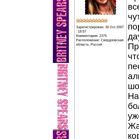
вс
чу
по
Зарегистрирован: 30 Oct 2007
: 18:57
да
Комментарии: 2375
Расположение: Свердловская
Пр
область, Россия
чт
пе
ал
шо
На
бо
уж
Жа
ко