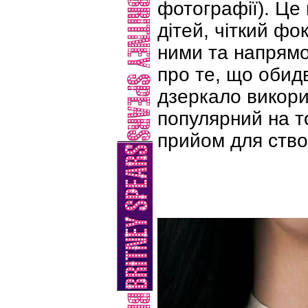
фотографії). Це
дітей, чіткий фо
ними та напрямо
про те, що обидв
дзеркало викори
популярний на т
прийом для ство