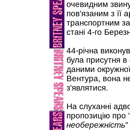
очевидним звин
пов'язаним з її
транспортним з
стані 4-го Берез
44-річна викону
була присутня в с
даними окружної
Вентура, вона н
з'являтися.
На слуханні адв
пропозицію про 
необережність
"