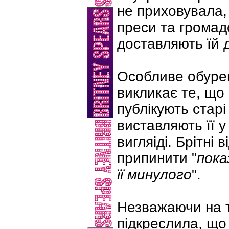
не приховувала,
преси та громад
доставляють їй 
Особливе обуре
викликає те, що
публікують старі 
виставляють її 
вигляіді. Брітні 
припинити "
пока
її минулого
".
Незважаючи на т
підкреслила, що