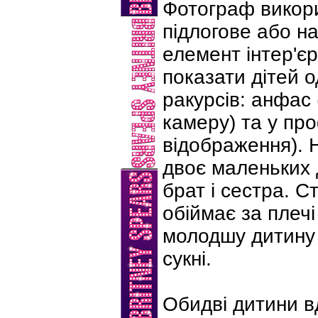
Фотограф викор
підлогове або на
елемент інтер'є
показати дітей 
ракурсів: анфас
камеру) та у про
відображення). 
двоє маленьких 
брат і сестра. 
обіймає за плечі
молодшу дитину 
сукні.
Обидві дитини вд