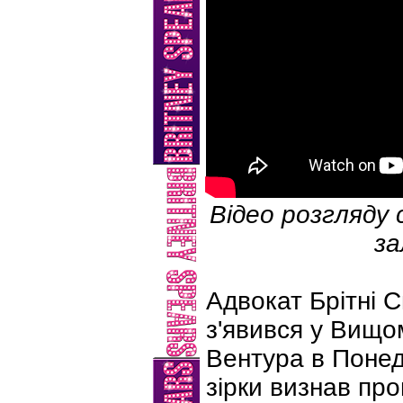
Відео розгляду 
за
Адвокат Брітні С
з'явився у Вищом
Вентура в Понеді
зірки визнав пр