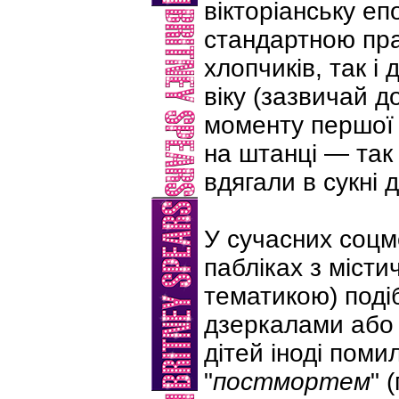
вікторіанську еп
стандартною пр
хлопчиків, так і 
віку (зазвичай д
моменту першої 
на штанці — так
вдягали в сукні 
У сучасних соцм
пабліках з міст
тематикою) подібн
дзеркалами або
дітей іноді поми
"
постмортем
" 