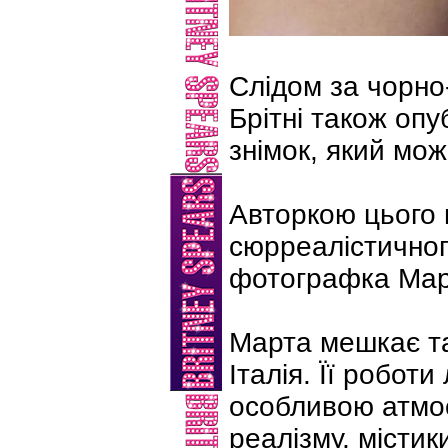
Слідом за чорно
Брітні також опу
знімок, який мо
Авторкою цього 
сюрреалістичного
фотографка Март
Марта мешкає та
Італія. Її роботи
особливою атмо
реалізму, містики