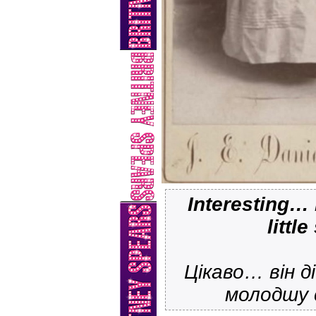
Interesting… 
little
Цікаво… він 
молодшу с