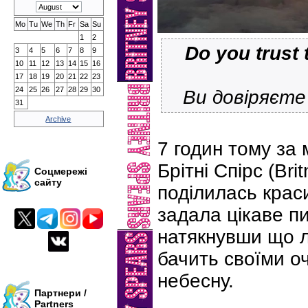
Mo
Tu
We
Th
Fr
Sa
Su
1
2
Do you trust 
3
4
5
6
7
8
9
10
11
12
13
14
15
16
17
18
19
20
21
22
23
24
25
26
27
28
29
30
Ви довіряєте
31
Archive
7 годин тому за
Брітні Спірс (Bri
Соцмережі
сайту
поділилась крас
задала цікаве п
натякнувши що ле
бачить своїми о
небесну.
Партнери /
Partners