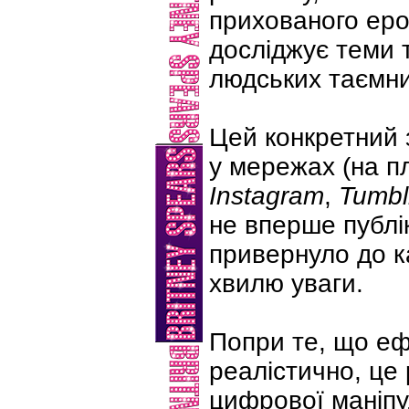
прихованого еро
досліджує теми т
людських таємн
Цей конкретний 
у мережах (на 
Instagram
,
Tumbl
не вперше публі
привернуло до к
хвилю уваги.
Попри те, що еф
реалістично, це
цифрової маніпул