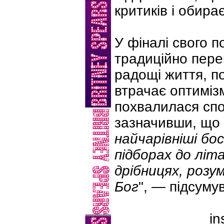
критиків і обира
У фіналі свого п
традиційно пере
радощі життя, п
втрачає оптимізм
похвалилася спо
зазначивши, що 
найчарівніші бо
підборах до літ
дрібницях, роз
Бог
", — підсуму
in