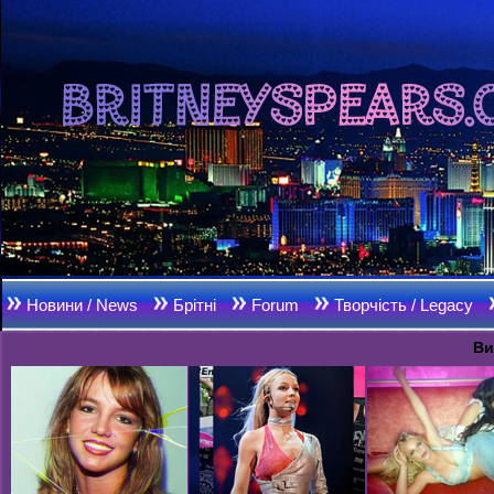
Новини / News
Брітні
Forum
Творчість / Legacy
Ви