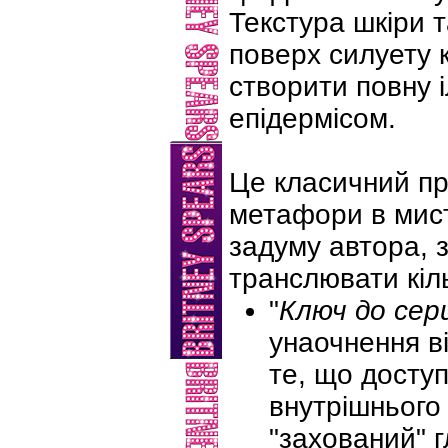
Текстура шкіри т
поверх силуету 
створити повну і
епідермісом.
Це класичний пр
метафори в мист
задуму автора, 
транслювати кіль
"
Ключ до сер
унаочнення в
те, що доступ
внутрішнього
"захований" г