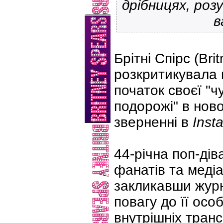
дрібницях, роз
в
Брітні Спірс (Bri
розкритикувала 
початок своєї "ч
подорожі" в нов
зверненні в
Inst
44-річна поп-дів
фанатів та меді
закликавши журн
повагу до її осо
внутрішніх тран