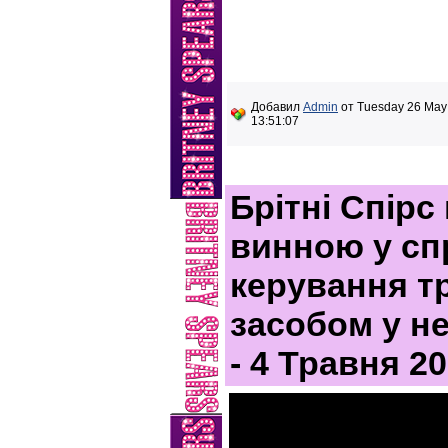
Добавил
Admin
от Tuesday 26 May
13:51:07
Брітні Спірс
винною у сп
керування т
засобом у н
- 4 Травня 2