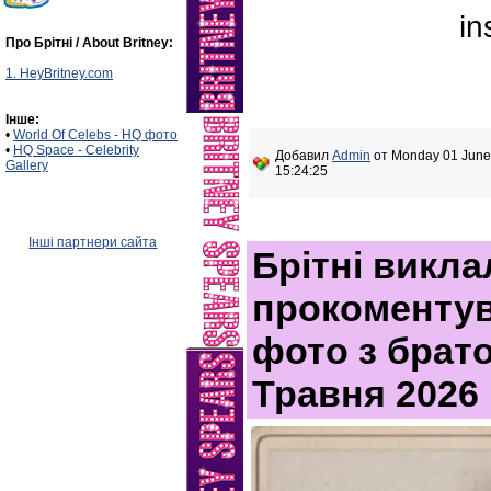
in
Про Брітні / About Britney:
1. HeyBritney.com
Інше:
•
World Of Celebs - HQ фото
•
HQ Space - Celebrity
Добавил
Admin
от Monday 01 June
Gallery
15:24:25
Інші партнери сайта
Брітні викла
прокоментув
фото з брато
Травня 2026