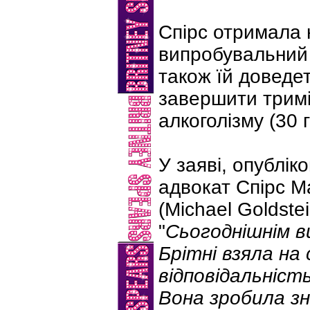
Спірс отримала 
випробувальний т
також їй доведет
завершити тримі
алкоголізму (30 
У заяві, опублік
адвокат Спірс 
(Michael Goldstei
"
Сьогоднішнім в
Брітні взяла на
відповідальність
Вона зробила зн