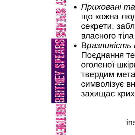
Приховані та
що кожна люд
секрети, забл
власного тіла
В
разливість
Поєднання те
оголеної шкір
твердим мет
символізує вн
захищає крихк
in