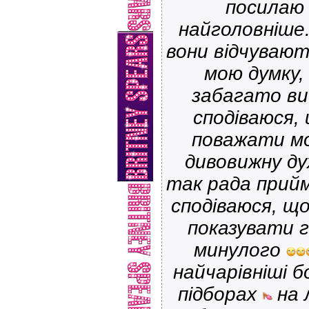
посилаю 
найголовніше.
вони відчувают
мою думку,
забагато ви
сподіваюся,
поважати м
дивовижну ду
так рада прий
сподіваюся, щ
показувати г
минулого
найчарівніші б
підборах
на л