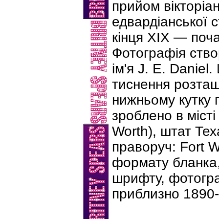
прийом вікторіан
едвардіанської с
кінця XIX — поча
Фотографія ств
ім'я J. E. Daniel
тиснення розташ
нижньому кутку 
зроблено в місті
Worth), штат Тех
праворуч: Fort W
формату бланка,
шрифту, фотогра
приблизно 1890