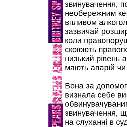
звинувачення, по
необережним ке
впливом алкогол
зазвичай розшир
коли правопору
скоюють правоп
низький рівень а
мають аварій чи
Вона за допомог
визнала себе в
обвинувачувани
звинувачення, щ
на слуханні в суд