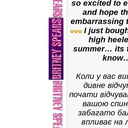
so excited to
and hope t
embarrassing 
I just boug
high heel
summer… its th
know…
Коли у вас ви
дивне відч
почати відчува
вашою спин
забагато бал
впливає на 