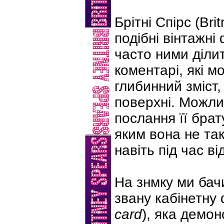
Брітні Спірс (Br
подібні вінтажні
часто ними діли
коментарі, які м
глибинний зміст,
поверхні. Можли
послання її брат
яким вона не та
навіть під час в
На знмку ми бач
звану кабінетну 
card
), яка демо