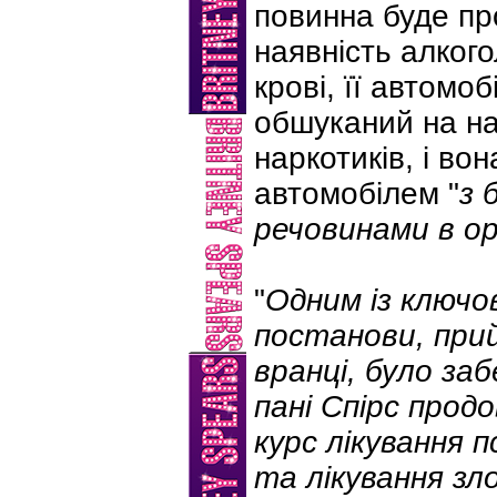
повинна буде пр
наявність алкого
крові, її автомо
обшуканий на на
наркотиків, і во
автомобілем "
з 
речовинами в ор
"
Одним із ключо
постанови, прий
вранці, було за
пані Спірс прод
курс лікування п
та лікування зл