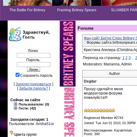
The Battle For Britney
Framing Britney Spears
SLUMBER PA
Forums
Здравствуй,
Гость
Фан-сайт Брітні Спірс Britney
:: Форумы сайта britneyspears.
Кристина Агилера (Christina Ag
Логин:
Переход на страницу
1
2
3
...
Пароль:
Moderators: Marianna, Admin
Author
Сохранить пароль
Degdar
[
Зарегистрироваться
]
[
Забыли пароль?
]
Прошу сделайте меня
модератором форума
пожалуйста!!!
Сейчас на сайте
Пользователи: (0)
Гости: (42)
Registered Member #2743
Заходили сегодня: 1
Joined: Tue Jun 01 2010, 01:30PM
Пользователи:
Arisha51oi
Местонахождение: Kazakhstan
Posts: 390
Цвета групп
: