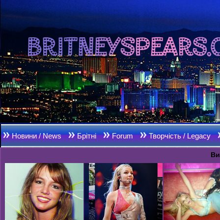
Новини / News
Брітні
Forum
Творчість / Legacy
Ви