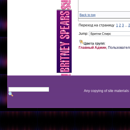
Back to top
Переход на страницу
1
2
3
...
Jump:
Цвета групп
:
Главный Админ
,
Пользовател
Any copying of site materials 