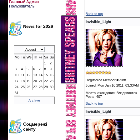
Главный Админ
Пользователь
Back to top
Invisible_Light
News for 2026
Mo
Tu
We
Th
Fr
Sa
Su
1
2
3
4
5
6
7
8
9
10
11
12
13
14
15
16
Registered Member #2988
17
18
19
20
21
22
23
Joined: Mon Jan 10 2011, 03:33AM
24
25
26
27
28
29
30
31
Местонахождение: Владивосток
Posts: 407
Archive
Back to top
Invisible_Light
Соцмережі
сайту