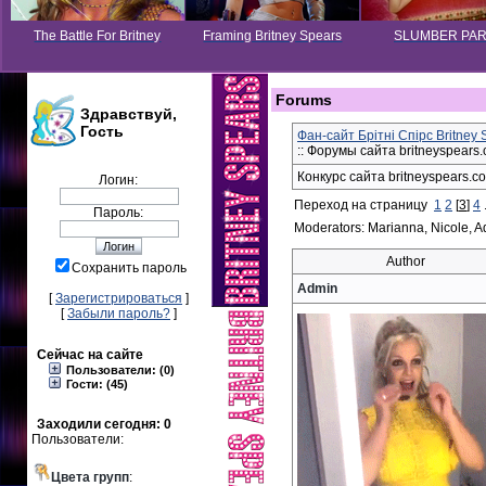
The Battle For Britney
Framing Britney Spears
SLUMBER PA
Forums
Здравствуй,
Гость
Фан-сайт Брітні Спірс Britney
:: Форумы сайта britneyspears.
Конкурс сайта britneyspears.c
Логин:
Переход на страницу
1
2
[
3
]
4
.
Пароль:
Moderators: Marianna, Nicole, A
Author
Сохранить пароль
Admin
[
Зарегистрироваться
]
[
Забыли пароль?
]
Сейчас на сайте
Пользователи: (0)
Гости: (45)
Заходили сегодня: 0
Пользователи:
Цвета групп
: