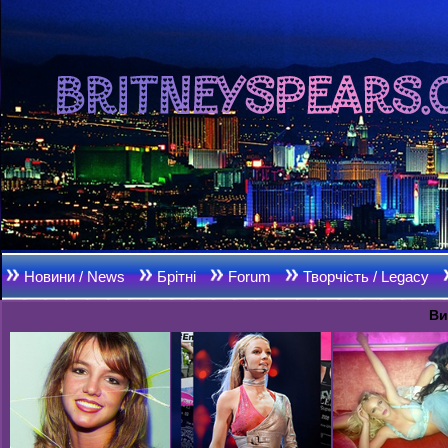
Новини / News
Брітні
Forum
Творчість / Legacy
Ви