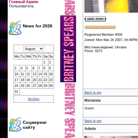
Главный Админ
Пользователь
News for 2026
Registered Member #300
Joined: Mon Mar 26 2007, 04:48PM
Местонахождение: Ukraine
Posts: 5073
Mo
Tu
We
Th
Fr
Sa
Su
1
2
3
4
5
6
7
8
9
10
11
12
13
14
15
16
17
18
19
20
21
22
23
24
25
26
27
28
29
30
31
Back to top
Archive
Marianna
Guest
Back to top
Соцмережі
сайту
Admin