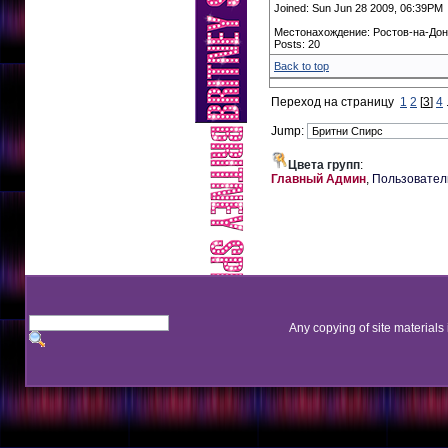
Joined: Sun Jun 28 2009, 06:39PM
Местонахождение: Ростов-на-До
Posts: 20
Back to top
Переход на страницу
1
2
[
3
]
4
.
Jump:
Цвета групп
:
Главный Админ
,
Пользовател
Any copying of site materials 