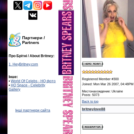
Партнери /
Partners
Про Брітні / About Britney:
1. HeyBritney.com
Інше:
Registered Member #300
•
World Of Celebs - HQ фото
Joined: Mon Mar 26 2007, 04:48PM
•
HQ Space - Celebrity
Gallery
Местонахождение: Ukraine
Posts: 5073
Back to top
britneylove88
Інші партнери сайта