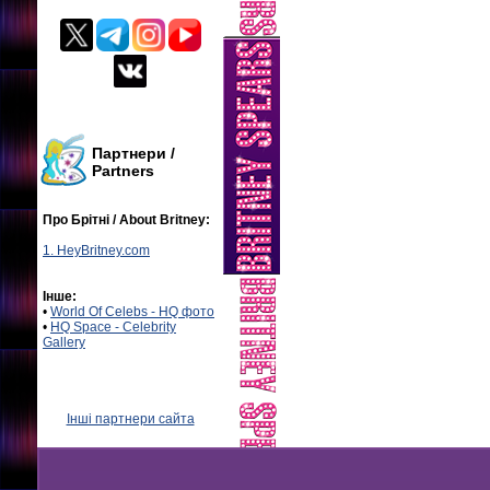
Партнери /
Partners
Про Брітні / About Britney:
1. HeyBritney.com
Інше:
•
World Of Celebs - HQ фото
•
HQ Space - Celebrity
Gallery
Інші партнери сайта