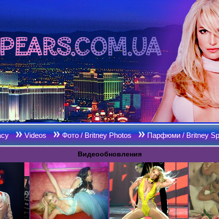
acy
Videos
Фото / Britney Photos
Парфюми / Britney Sp
Видеообновления