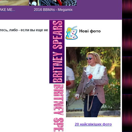
KE ME...
2016 BBMAs - Megamix
есь, либо - если вы еще не
Нові фото
20 найсвіжіших фото