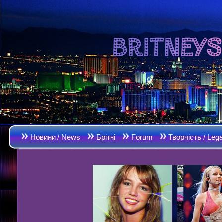
Новини / News
Брітні
Forum
Творчість / Leg