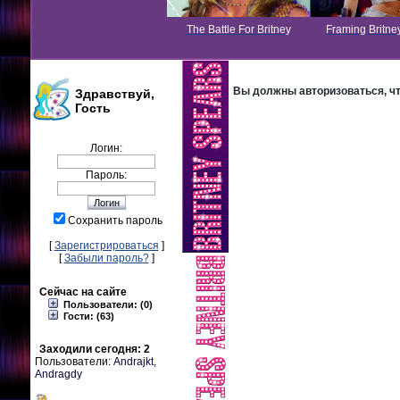
The Battle For Britney
Framing Britne
Вы должны авторизоваться, что
Здравствуй,
Гость
Логин:
Пароль:
Сохранить пароль
[
Зарегистрироваться
]
[
Забыли пароль?
]
Сейчас на сайте
Пользователи: (0)
Гости: (63)
Заходили сегодня: 2
Пользователи:
Andrajkt
,
Andragdy