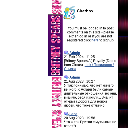
Chatbox
You must be logged in to post
comments on this site - please
either log in or if you are not
registered click
here
to signup
Admin
21 Feb 2024 : 11:25
[Britney Spears AI] Royalty (Demo
from Circus):
Link / Посилання /
Ссылка
Admin
21 Aug 2023 : 10:27
Я так понимаю, что нет ничего
вечного, с Асгари были самые
длительные отношения, но они,
видимо, себя изжили... Значит
открыта дорога для новой
любви, что тоже отлично
Lana
20 Aug 2023 : 19:56
Что ж так Бритни с мужиками не
везет?(