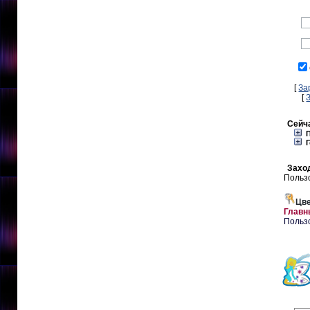
[
За
[
Сейча
П
Г
Заход
Польз
Цве
Главн
Польз