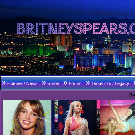
Новини / News
Брітні
Forum
Творчість / Legacy
Ви