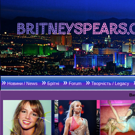
Новини / News
Брітні
Forum
Творчість / Legacy
Ви