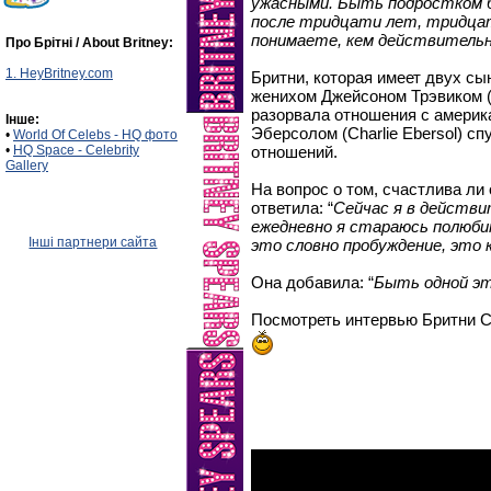
ужасными. Быть подростком б
после тридцати лет, тридцат
понимаете, кем действитель
Про Брітні / About Britney:
1. HeyBritney.com
Бритни, которая имеет двух сы
женихом Джейсоном Трэвиком (J
разорвала отношения с амери
Інше:
Эберсолом (Charlie Ebersol) с
•
World Of Celebs - HQ фото
•
HQ Space - Celebrity
отношений.
Gallery
На вопрос о том, счастлива ли
ответила: “
Сейчас я в действи
ежедневно я стараюсь полюбит
Інші партнери сайта
это словно пробуждение, это 
Она добавила: “
Быть одной эт
Посмотреть интервью Бритни