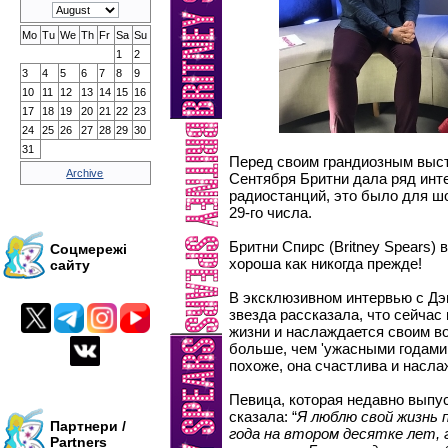
Mo
Tu
We
Th
Fr
Sa
Su
1
2
3
4
5
6
7
8
9
10
11
12
13
14
15
16
17
18
19
20
21
22
23
24
25
26
27
28
29
30
31
Перед своим грандиозным выс
Archive
Сентября Бритни дала ряд инт
радиостанций, это было для 
29-го числа.
Бритни Спирс (Britney Spears)
Соцмережі
хороша как никогда прежде!
сайту
В эксклюзивном интервью с Дэ
звезда рассказала, что сейчас
жизни и наслаждается своим во
больше, чем 'ужасными годами 
похоже, она счастлива и насла
Певица, которая недавно вып
сказала: “
Я люблю свой жизнь 
Партнери /
года на втором десятке лет, 
Partners