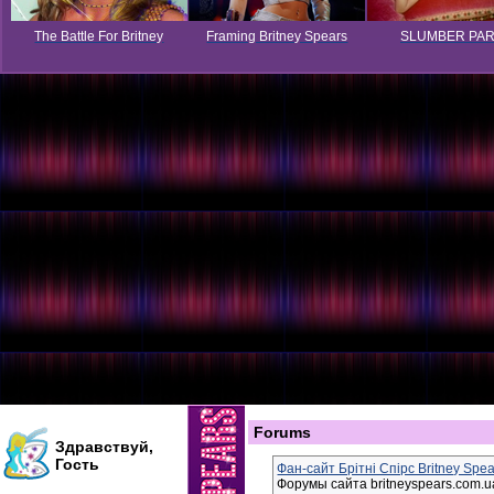
The Battle For Britney
Framing Britney Spears
SLUMBER PA
Forums
Здравствуй,
Гость
Фан-сайт Брітні Спірс Britney Spe
Форумы сайта britneyspears.com.ua