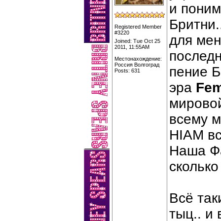
и поним
Бритни.
Registered Member
#3220
для мен
Joined: Tue Oct 25
2011, 11:55AM
последн
Местонахождение:
Россия Волгоград
пение 
Posts: 631
эра
Fem
мировой
всему м
HIAM вс
Наша Фа
сколько
Всё таки
тыц.. и 