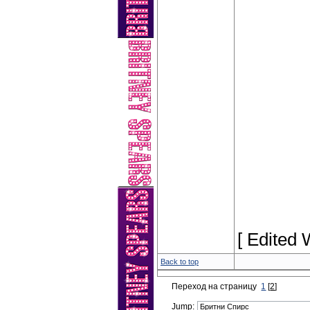
[ Edited
Back to top
Переход на страницу
1
[
2
]
Jump: