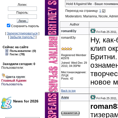
Hold It Against Me - Ваше понима
Логин:
Переход на страницу
1
[
2
]
Пароль:
Moderators: Marianna, Nicole, Admin
Author
Сохранить пароль
roman83y
Fri Feb 25 2011
[
Зарегистрироваться
]
[
Забыли пароль?
]
roman83y
Ну, как
клип ок
Сейчас на сайте
Пользователи: (0)
Гости: (78)
Бритни.
Registered Member
#2978
Joined: Wed Dec 29
ознаме
Заходили сегодня: 0
2010, 04:35PM
Пользователи:
творчес
Местонахождение:
ЛУЦК
Цвета групп
:
Posts: 42
новое м
Главный Админ
Пользователь
Back to top
Anny
Fri Feb 25 2011
News for 2026
roman8
тизерам