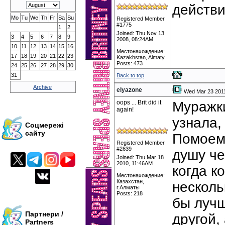
действи
Mo
Tu
We
Th
Fr
Sa
Su
Registered Member
#1775
1
2
Joined: Thu Nov 13
3
4
5
6
7
8
9
2008, 08:24AM
10
11
12
13
14
15
16
Местонахождение:
17
18
19
20
21
22
23
Kazakhstan, Almaty
Posts: 473
24
25
26
27
28
29
30
31
Back to top
Archive
elyazone
Wed Mar 23 201
oops ... Brit did it
Муражки
again!
узнала,
Соцмережі
сайту
Помоему
Registered Member
#2639
душу че
Joined: Thu Mar 18
2010, 11:46AM
когда к
Местонахождение:
Казахстан,
несколь
г.Алматы
Posts: 218
бы лучш
Партнери /
другой, 
Partners