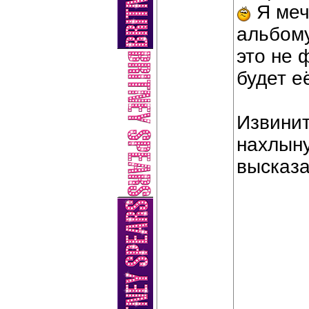
Я меч
альбому
это не 
будет е
Извинит
нахлыну
высказа