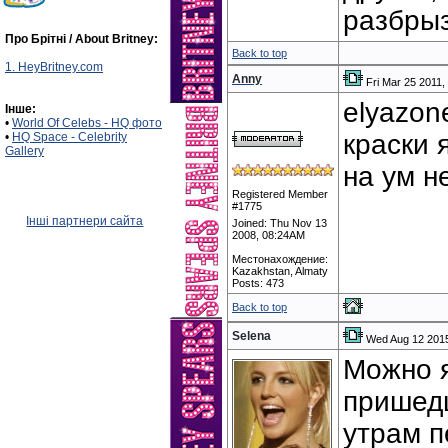
разбрыз
Про Брітні / About Britney:
Back to top
1. HeyBritney.com
Anny
Fri Mar 25 2011
elyazon
Інше:
•
World Of Celebs - HQ фото
краски 
•
HQ Space - Celebrity
Gallery
на ум не
Registered Member
#1775
Інші партнери сайта
Joined: Thu Nov 13
2008, 08:24AM
Местонахождение:
Kazakhstan, Almaty
Posts: 473
Back to top
Selena
Wed Aug 12 201
Можно я
пришедш
утрам 