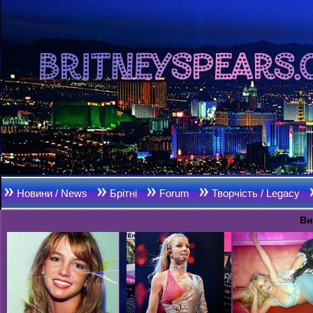
Новини / News
Брітні
Forum
Творчість / Legacy
Ви