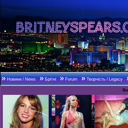
Новини / News
Брітні
Forum
Творчість / Legacy
Ви