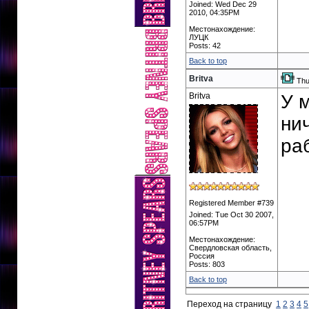
Joined: Wed Dec 29
2010, 04:35PM
Местонахождение:
ЛУЦК
Posts: 42
Back to top
Britva
Thu
Britva
У 
ни
ра
Registered Member #739
Joined: Tue Oct 30 2007,
06:57PM
Местонахождение:
Свердловская область,
Россия
Posts: 803
Back to top
Переход на страницу
1
2
3
4
5