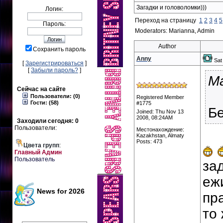
Загадки и головоломки)))
Логин:
Переход на страницу
1
2
3
4
5
Пароль:
Moderators: Marianna, Admin
Author
Сохранить пароль
Anny
Sat
[
Зарегистрироваться
]
[
Забыли пароль?
]
Ma
Сейчас на сайте
Пользователи: (0)
Registered Member
Гости: (58)
#1775
Б
Joined: Thu Nov 13
2008, 08:24AM
Заходили сегодня: 0
Пользователи:
Местонахождение:
Kazakhstan, Almaty
Posts: 473
Цвета групп
:
Главный Админ
Пользователь
за
ежи
News for 2026
пр
то 