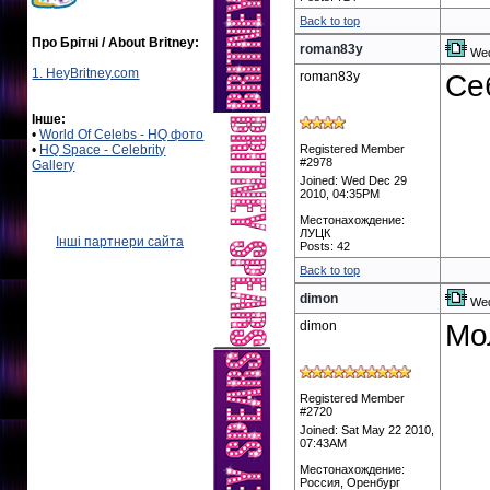
Back to top
Про Брітні / About Britney:
roman83y
Wed
1. HeyBritney.com
roman83y
Себ
Інше:
•
World Of Celebs - HQ фото
•
HQ Space - Celebrity
Registered Member
#2978
Gallery
Joined: Wed Dec 29
2010, 04:35PM
Местонахождение:
ЛУЦК
Інші партнери сайта
Posts: 42
Back to top
dimon
Wed
dimon
Мо
Registered Member
#2720
Joined: Sat May 22 2010,
07:43AM
Местонахождение:
Россия, Оренбург