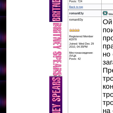
Posts: 724
Back to top
roman83y
Wed
roman83y
Ой
пои
пр
Registered Member
#2978
Joined: Wed Dec 29
пра
2010, 04:35PM
но
Местонахождение:
ЛУЦК
Posts: 42
заг
Пр
тр
ко
тро
тр
на