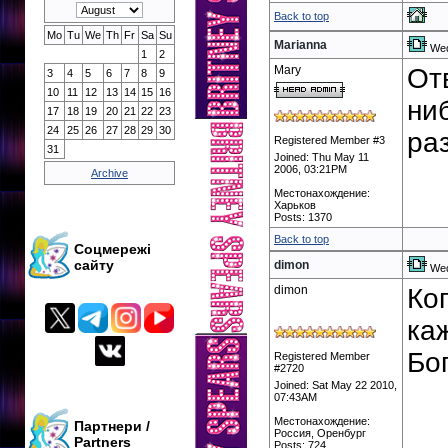
Back to top
Mo
Tu
We
Th
Fr
Sa
Su
Marianna
Wed
1
2
Mary
От
3
4
5
6
7
8
9
10
11
12
13
14
15
16
ни
17
18
19
20
21
22
23
24
25
26
27
28
29
30
ра
Registered Member #3
31
Joined: Thu May 11
2006, 03:21PM
Archive
Местонахождение:
Харьков
Posts: 1370
Back to top
Соцмережі
сайту
dimon
Wed
dimon
Ко
каж
Бог
Registered Member
#2720
Joined: Sat May 22 2010,
07:43AM
Местонахождение:
Партнери /
Россия, Оренбург
Partners
Posts: 724