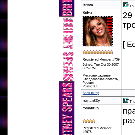
Britva
Thu
Britva
29 
тро
[ E
Registered Member #739
Joined: Tue Oct 30 2007,
06:57PM
Местонахождение:
Свердловская область,
Россия
Posts: 803
Back to top
roman83y
Thu
roman83y
пр
ра
Registered Member
#2978