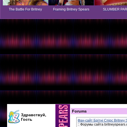
The Battle For Britney
Framing Britney Spears
SLUMBER PA
Forums
Здравствуй,
Гость
Фан-сайт Брітні Спірс Britney
:: Форумы сайта britneyspears.