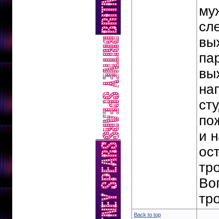
му
сл
вы
па
вы
на
ст
по
и 
ос
тр
Во
тр
Back to top