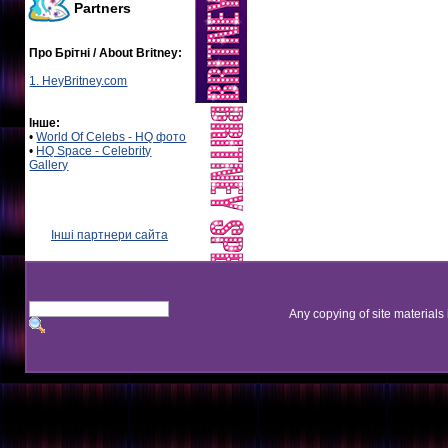
Partners
Про Брітні / About Britney:
1. HeyBritney.com
Інше:
•
World Of Celebs - HQ фото
•
HQ Space - Celebrity
Gallery
Інші партнери сайта
Any copying of site materials 