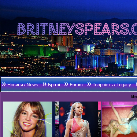
Новини / News
Брітні
Forum
Творчість / Legacy
Ви