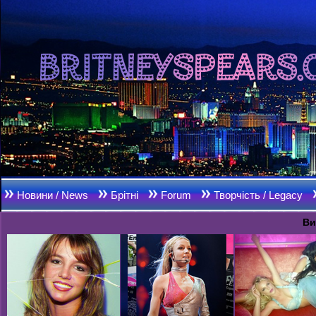
Новини / News
Брітні
Forum
Творчість / Legacy
Ви