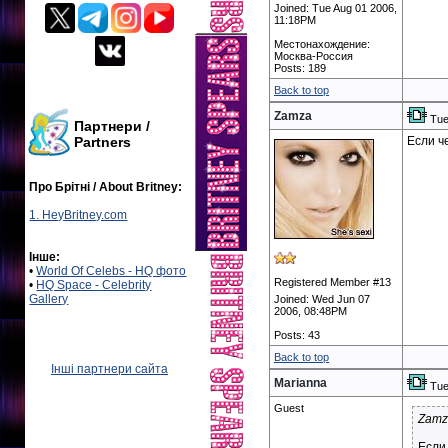
Joined: Tue Aug 01 2006,
11:18PM
Местонахождение:
Москва-Россия
Posts: 189
Back to top
Zamza
Tue
Партнери /
Partners
Если ч
Про Брітні / About Britney:
1. HeyBritney.com
Інше:
•
World Of Celebs - HQ фото
Registered Member #13
•
HQ Space - Celebrity
Gallery
Joined: Wed Jun 07
2006, 08:48PM
Posts: 43
Back to top
Інші партнери сайта
Marianna
Tue
Guest
Zamz
Если