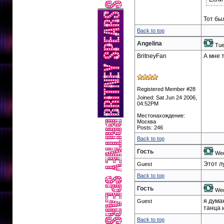
Тот бы
Back to top
Angelina
Tue
BritneyFan
А мне 
Registered Member #28
Joined: Sat Jun 24 2006,
04:52PM
Местонахождение:
Москва
Posts: 246
Back to top
Гость
Wed
Этот л
Guest
Back to top
Гость
Wed
я дума
Guest
танца 
Back to top