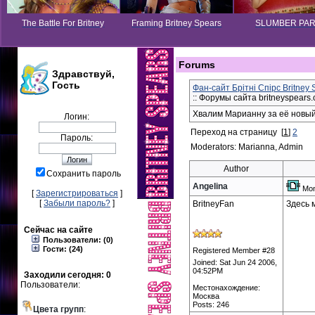
The Battle For Britney
Framing Britney Spears
SLUMBER PA
Forums
Здравствуй,
Гость
Фан-сайт Брітні Спірс Britney
:: Форумы сайта britneyspears.
Хвалим Марианну за её новый
Логин:
Переход на страницу
[
1
]
2
Пароль:
Moderators: Marianna, Admin
Author
Сохранить пароль
Angelina
Mon
[
Зарегистрироваться
]
[
Забыли пароль?
]
BritneyFan
Здесь 
Сейчас на сайте
Пользователи: (0)
Гости: (24)
Registered Member #28
Joined: Sat Jun 24 2006,
04:52PM
Заходили сегодня: 0
Пользователи:
Местонахождение:
Москва
Posts: 246
Цвета групп
: