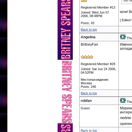
Тот 
Registered Member #13
wow! В
Joined: Wed Jun 07
2006, 08:48PM
[ Edited
Posts: 43
Back to top
Angelina
Thu
BritneyFan
Именно!
апладир
Registered Member #28
Joined: Sat Jun 24 2006,
04:52PM
Местонахождение:
Москва
Posts: 246
Back to top
rnbfan
Thu
Мариан
Guest
интере
люблю
оригин
Back to top