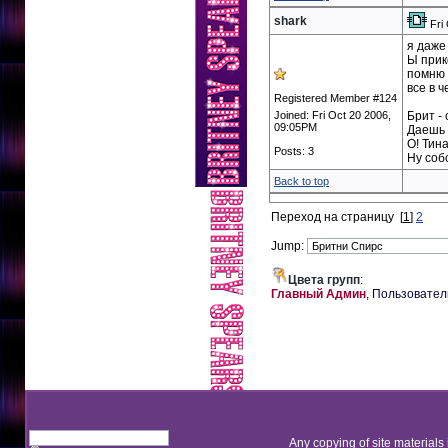
shark
Fri
я даже
Ы прик
помню 
все в ч
Registered Member #124
Joined: Fri Oct 20 2006,
Брит -
09:05PM
Даешь 
О! Тина
Posts: 3
Ну собс
Back to top
Переход на страницу
[
1
]
2
Jump:
Цвета групп
:
Главный Админ
,
Пользовател
Any copying of site materials 