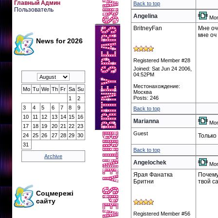
Главный Админ
Back to top
Пользователь
Angelina
Mon
BritneyFan
Мне оч
мне оч 
News for 2026
Registered Member #28
Joined: Sat Jun 24 2006,
04:52PM
Местонахождение:
Mo
Tu
We
Th
Fr
Sa
Su
Москва
Posts: 246
1
2
3
4
5
6
7
8
9
Back to top
10
11
12
13
14
15
16
Marianna
Mon
17
18
19
20
21
22
23
Guest
Только
24
25
26
27
28
29
30
31
Back to top
Archive
Angelochek
Mon
Ярая Фанатка
Почему
Бритни
твой с
Соцмережі
сайту
Registered Member #56