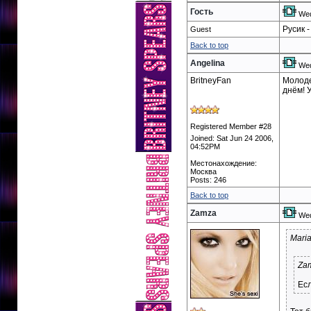
Гость
Wed
Русик -
Guest
Back to top
Angelina
Wed
BritneyFan
Молоде
днём! 
Registered Member #28
Joined: Sat Jun 24 2006,
04:52PM
Местонахождение:
Москва
Posts: 246
Back to top
Zamza
Wed
Mari
Za
Есл