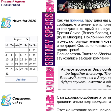
Главный Админ
Пользователь
Как мы
помним
, пару дней наз
News for 2026
сообщил, что именитые исполн
стиле диско, который он выпус
Бритни Спирс (Britney Spears), 
(Kylie Minogue). Поклонники по
и ожидают оглушительный новый
и не даром! Согласно новым сл
Mo
Tu
We
Th
Fr
Sa
Su
одном треке!
1
2
Пользователь Твиттера
Shadow
3
4
5
6
7
8
9
звукозаписывающей компании
10
11
12
13
14
15
16
17
18
19
20
21
22
23
A major source at Sony confi
24
25
26
27
28
29
30
be together in a song. The
31
Весомый источник в Sony по
Archive
будут звучать вместе в одн
#7
Сам Джорджио добавил этот тв
Соцмережі
дополнительно подтверждает 
сайту
Этот же источник ранее напис