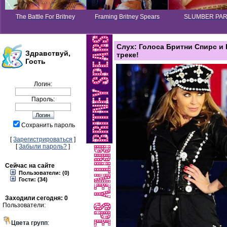
The Battle For Britney
Framing Britney Spears
SLUMBER PA
Слух: Голоса Бритни Спирс и
Здравствуй,
треке!
Гость
Логин:
Пароль:
Сохранить пароль
[
Зарегистрироваться
]
[
Забыли пароль?
]
Сейчас на сайте
Пользователи: (0)
Гости: (34)
Заходили сегодня: 0
Пользователи:
Цвета групп
: