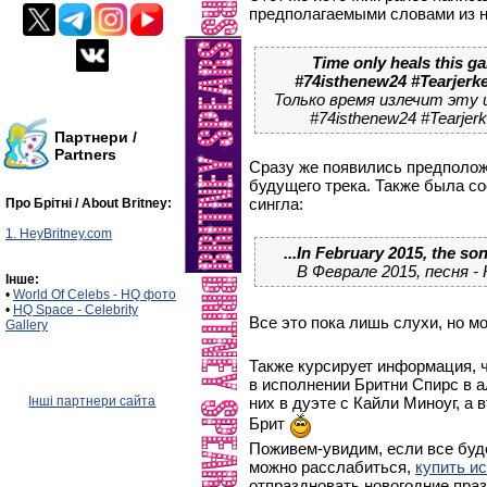
предполагаемыми словами из н
Time only heals this gam
#74isthenew24 #Tearjerk
Только время излечит эту 
#74isthenew24 #Tearjerk
Партнери /
Partners
Сразу же появились предполож
будущего трека. Также была с
сингла:
Про Брітні / About Britney:
1. HeyBritney.com
...In February 2015, the so
В Феврале 2015, песня -
Інше:
•
World Of Celebs - HQ фото
•
HQ Space - Celebrity
Все это пока лишь слухи, но 
Gallery
Также курсирует информация, 
в исполнении Бритни Спирс в 
Інші партнери сайта
них в дуэте с Кайли Миноуг, а в
Брит
Поживем-увидим, если все буде
можно расслабиться,
купить и
отпраздновать новогодние пра