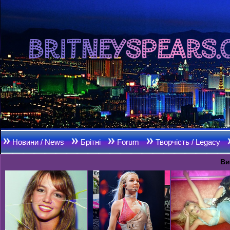
Новини / News
Брітні
Forum
Творчість / Legacy
Ви