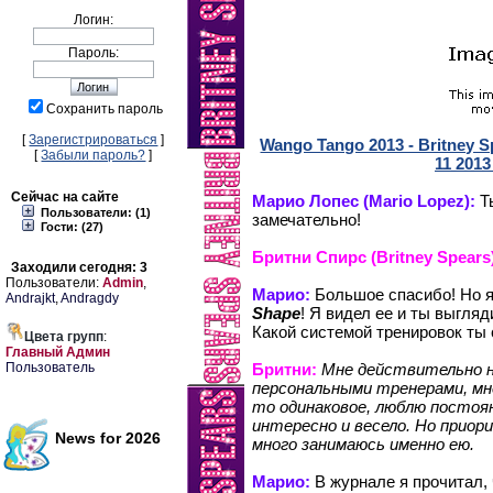
Логин:
Пароль:
Сохранить пароль
[
Зарегистрироваться
]
Wango Tango 2013 - Britney S
[
Забыли пароль?
]
11 2013
Сейчас на сайте
Марио Лопес (Mario Lopez):
Ты
Пользователи: (1)
замечательно!
Гости: (27)
Бритни Спирс (Britney Spears
Заходили сегодня: 3
Пользователи:
Admin
,
Марио:
Большое спасибо! Но я
Andrajkt
,
Andragdy
Shape
! Я видел ее и ты выгля
Какой системой тренировок ты
Цвета групп
:
Главный Админ
Пользователь
Бритни:
Мне действительно н
персональными тренерами, мн
то одинаковое, люблю постоя
интересно и весело. Но приор
News for 2026
много занимаюсь именно ею.
Марио:
В журнале я прочитал,