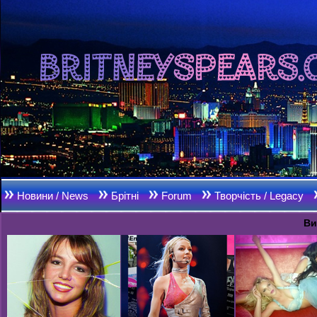
Новини / News
Брітні
Forum
Творчість / Legacy
Ви