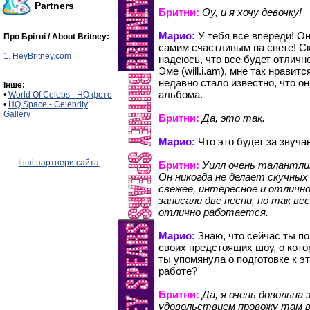
Partners
Бритни:
Оу, и я хочу девочку!
Марио:
У тебя все впереди! Он
Про Брітні / About Britney:
самим счастливым на свете! Ск
1. HeyBritney.com
надеюсь, что все будет отличн
Эме (will.i.am), мне так нрави
недавно стало известно, что о
Інше:
альбома.
•
World Of Celebs - HQ фото
•
HQ Space - Celebrity
Gallery
Бритни:
Да, это так.
Марио:
Что это будет за звуча
Інші партнери сайта
Бритни:
Уилл очень талантлив
Он никогда не делает скучных
свежее, интересное и отличн
записали две песни, но так ве
отлично работается.
Марио:
Знаю, что сейчас ты п
своих предстоящих шоу, о кот
ты упомянула о подготовке к э
работе?
Бритни:
Да, я очень довольна 
удовольствием провожу там вр