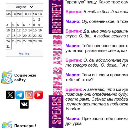
"вредную" пищу. Какое твое с
Бритни:
Я люблю белый шокол
Mo
Tu
We
Th
Fr
Sa
Su
1
2
Марио:
Оу, солененькое, я тож
3
4
5
6
7
8
9
10
11
12
13
14
15
16
Бритни:
Да, мне очень нравит
вкуса. О, да... я люблю всякую
17
18
19
20
21
22
23
24
25
26
27
28
29
30
Марио:
Тебе наверное непросто
31
уплетают различные снеки, как
Archive
Бритни:
О, да, абсолютная пр
то говорю себе: "О, боже..." 
Марио:
Твои сыновья проявляю
Соцмережі
тебе об этом?
сайту
Бритни:
Я замечаю, что им нр
поэтому они определенно буд
свете рамп. Сейчас мы продв
изучаем агентства и подного
Увидим.
Марио:
Прекрасно тебя понима
дочурка!
Партнери /