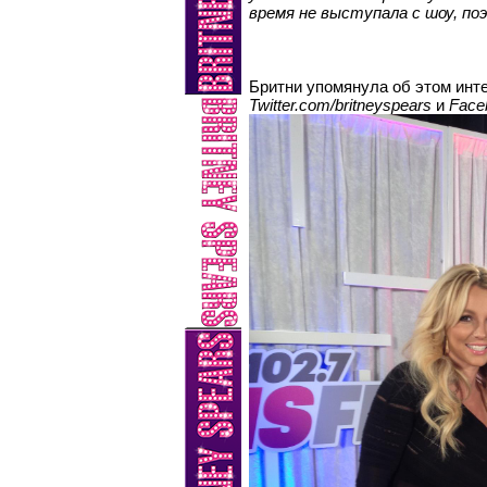
время не выступала с шоу, по
Бритни упомянула об этом инт
Twitter.com/britneyspears
и
Face