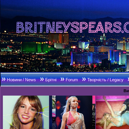
Новини / News
Брітні
Forum
Творчість / Legacy
Ви