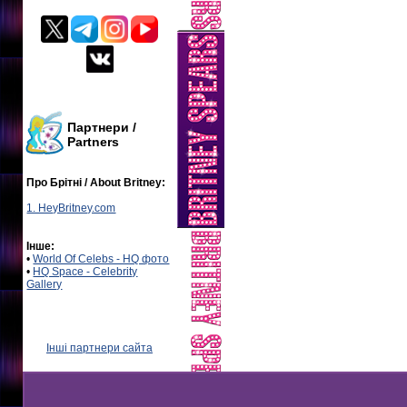
Партнери /
Partners
Про Брітні / About Britney:
1. HeyBritney.com
Інше:
•
World Of Celebs - HQ фото
•
HQ Space - Celebrity
Gallery
Інші партнери сайта