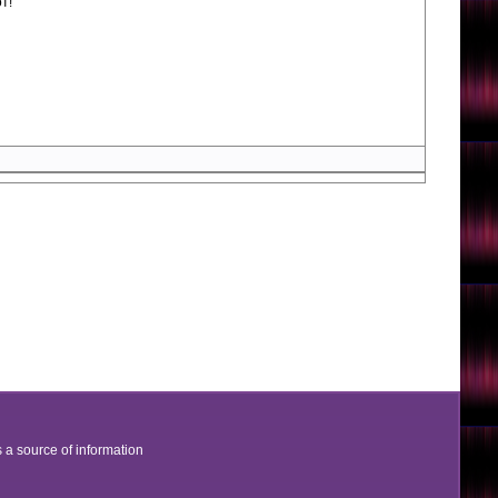
т!
as a source of information