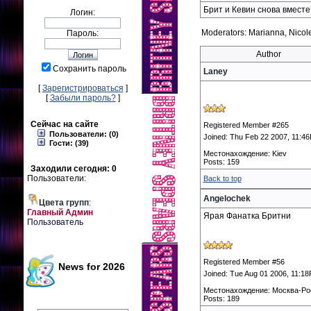
Брит и Кевин снова вместе
Логин:
Moderators: Marianna, Nicole
Пароль:
Author
Сохранить пароль
Laney
[
Зарегистрироваться
]
[
Забыли пароль?
]
Сейчас на сайте
Registered Member #265
Пользователи: (0)
Joined: Thu Feb 22 2007, 11:4
Гости: (39)
Местонахождение: Kiev
Posts: 159
Заходили сегодня: 0
Пользователи:
Back to top
Angelochek
Цвета групп
:
Главный Админ
Ярая Фанатка Бритни
Пользователь
Registered Member #56
News for 2026
Joined: Tue Aug 01 2006, 11:1
Местонахождение: Москва-Ро
Posts: 189