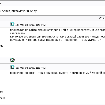
?
, Admin, britneylove88, Anny
Post
Sat Mar 03 2007, 11:14AM
прочитала на сайте, что он заходил к ней в центр навестить, и что ска
счастливой...
как то все это звуит слишком просто. как в сказке! раз-и все наладилось
неужели они теперь будут в хороших отношениях, что вы думаете?
6PM
Sat Mar 03 2007, 11:17AM
Мне очень хочется, чтобы они были вместе, Кевин не самый лучший, но
8PM
ссия