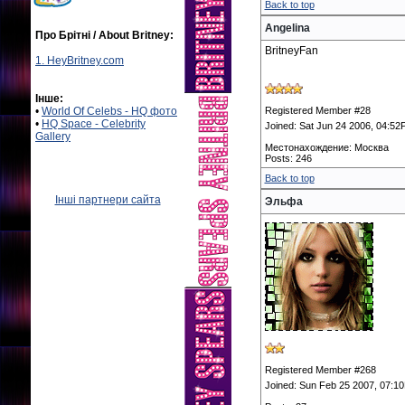
Back to top
Angelina
Про Брітні / About Britney:
BritneyFan
1. HeyBritney.com
Інше:
•
World Of Celebs - HQ фото
Registered Member #28
•
HQ Space - Celebrity
Joined: Sat Jun 24 2006, 04:5
Gallery
Местонахождение: Москва
Posts: 246
Back to top
Інші партнери сайта
Эльфа
Registered Member #268
Joined: Sun Feb 25 2007, 07:1