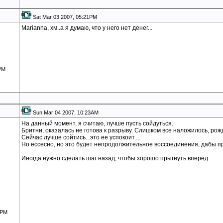
Sat Mar 03 2007, 05:21PM
Marianna, хм..а я думаю, что у него нет денег...
2PM
Sun Mar 04 2007, 10:23AM
На данный момент, я считаю, лучше пусть сойдуться.
Бритни, оказалась не готова к разрыву. Слишком все наложилось, рож
Сейчас лучше сойтись...это ее успокоит....
Но ессесно, но это будет непродолжительное воссоединения, дабы пр
Иногда нужно сделать шаг назад, чтобы хорошо прыгнуть вперед.
0PM