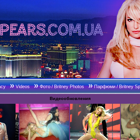
acy
Videos
Фото / Britney Photos
Парфюми / Britney Sp
Видеообновления