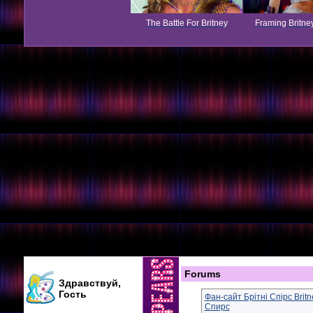
The Battle For Britney
Framing Britne
Forums
Здравствуй,
Гость
Фан-сайт Брітні Спірс Brit
Спирс