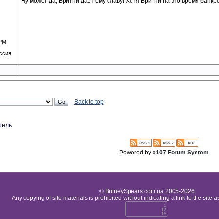
Ну может да, Бритни даёт ему славу! Хотя Бритни на это время банкро
8PM
ссия
Back to top
тель
Powered by
e107 Forum System
© BritneySpears.com.ua 2005-2026
Any copying of site materials is prohibited without indicating a link to the site 