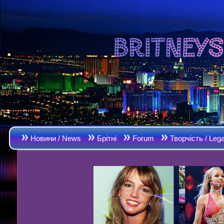
Новини / News
Брітні
Forum
Творчість / Leg