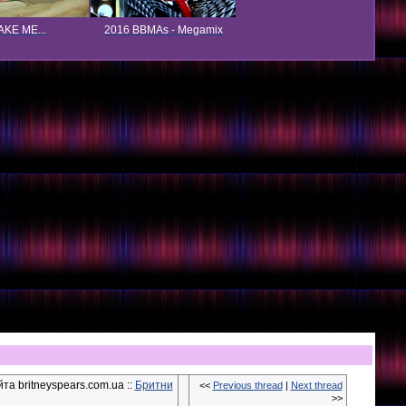
KE ME...
2016 BBMAs - Megamix
та britneyspears.com.ua ::
Бритни
<<
Previous thread
|
Next thread
>>