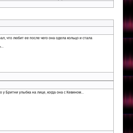
зал, что любит ее после чего она одела кольцо и стала
...
 у Бритни улыбка на лице, когда она с Кевином...