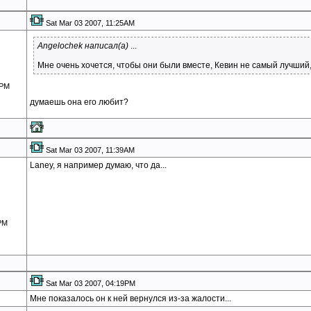
Sat Mar 03 2007, 11:25AM
Angelochek написал(а)
...
Мне очень хочется, чтобы они были вместе, Кевин не самый лучший, н
6PM
думаешь она его любит?
Sat Mar 03 2007, 11:39AM
Laney, я например думаю, что да...
2PM
Sat Mar 03 2007, 04:19PM
Мне показалось он к ней вернулся из-за жалости...