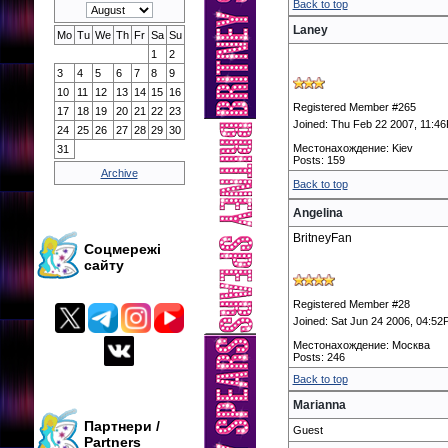
Back to top
Laney
Mo
Tu
We
Th
Fr
Sa
Su
1
2
3
4
5
6
7
8
9
10
11
12
13
14
15
16
Registered Member #265
17
18
19
20
21
22
23
Joined: Thu Feb 22 2007, 11:4
24
25
26
27
28
29
30
Местонахождение: Kiev
31
Posts: 159
Archive
Back to top
Angelina
BritneyFan
Соцмережі
сайту
Registered Member #28
Joined: Sat Jun 24 2006, 04:5
Местонахождение: Москва
Posts: 246
Back to top
Marianna
Партнери /
Guest
Partners