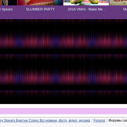
y Spears
SLUMBER PARTY
2016 VMAs - Make Me...
MA
ney Spears Бритни Спирс Всі новини, фото, відео, музика
::
Forums
:: Форумы сай