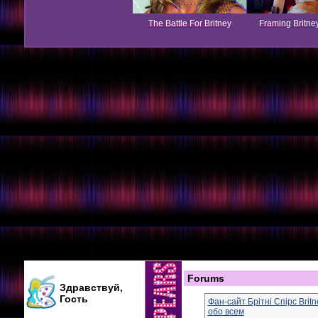
The Battle For Britney
Framing Britne
Forums
Здравствуй,
Гость
Фан-сайт Брітні Спірс Brit
обо всем