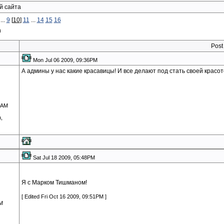
й сайта
...
9
[
10
]
11
...
14
15
16
n
Post
Mon Jul 06 2009, 09:36PM
А админы у нас какие красавицы! И все делают под стать своей красоте
4AM
,
Sat Jul 18 2009, 05:48PM
Я с Марком Тишманом!
[ Edited Fri Oct 16 2009, 09:51PM ]
AM