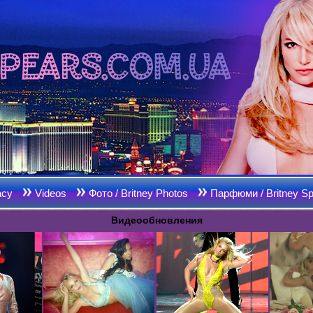
acy
Videos
Фото / Britney Photos
Парфюми / Britney Sp
Видеообновления