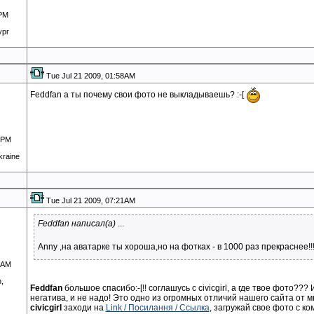
0PM
ург
Tue Jul 21 2009, 01:58AM
Feddfan а ты почему свои фото не выкладываешь? :-[
1PM
kraine
Tue Jul 21 2009, 07:21AM
Feddfan написал(а)
...
Anny ,на аватарке ты хороша,но на фотках - в 1000 раз прекраснее!!
4AM
,
Feddfan
большое спасибо:-[!! соглашусь с civicgirl, а где твое фото??
негатива, и не надо! Это одно из огромных отличий нашего сайта от мн
civicgirl
заходи на
Link / Посилання / Ссылка
, загружай свое фото с к