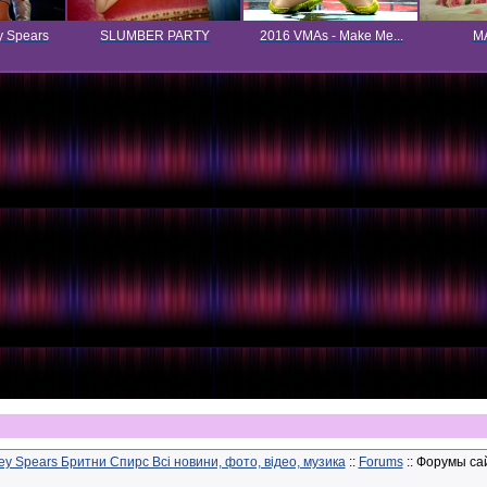
y Spears
SLUMBER PARTY
2016 VMAs - Make Me...
MA
ney Spears Бритни Спирс Всі новини, фото, відео, музика
::
Forums
:: Форумы сай