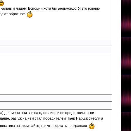
никальным лицом! Вспомни хотя бы Бельмондо. Я это говорю
ждают обратное.
на) для меня они все на одно лицо и не представляют ни
ние, раз уж на нём стал победителем Пьер Нарцисс (если я
м негатива на этом сайте, так что ворчать прекращаю.