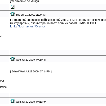
увеличение по клику).
Tue Jul 21 2009, 11:29AM
Feddfan Зайди на этот сайт и все поймешь1 Пьер Нарцисс тоже из фабр
между прочим, очень хорошо поет, одним словом. ТАЛАНТ!!!!!!!!!
Link / Посилання / Ссылка
AM
Wed Jul 22 2009, 07:10PM
[ Edited Wed Jul 22 2009, 07:14PM ]
1PM
kraine
Wed Jul 22 2009, 07:11PM