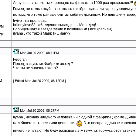
Anny ,на аватарке ты хороша,но на фотках - в 1000 раз прекраснее!!!
Ромео, не комплексуй - вон сколько актёров сделали карьеру своим у
потому, что тоже раньше считал себя некрасивым. Но девушки утвер
Irvivo , ты прелесть.
britneylove88 , абалденно выглядишь. Молодец!
0PM
Вообщем какая звезда,такие и поклонники ( все красивы)
ilyana , кто такой Марк Тишман??
ург
Mon Jul 20 2009, 08:11PM
Feddfan
Певец, выпускник Фабрики звезд-7
Что ты не знаешь такого?
AM
[ Edited Mon Jul 20 2009, 08:12PM ]
Mon Jul 20 2009, 08:27PM
ilyana , незнаю ниодного человека ни с одной с фабрики ( кроме ДБла
малейшего интереса или ценности.
Это несправедливое соревнова
ничего не путаю). Не буду развивать эту тему, т.к. горжусь отсутствие