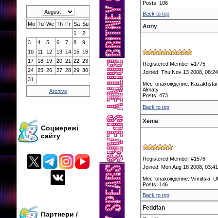
Posts: 106
Back to top
Mo
Tu
We
Th
Fr
Sa
Su
Anny
1
2
3
4
5
6
7
8
9
10
11
12
13
14
15
16
17
18
19
20
21
22
23
Registered Member #1775
24
25
26
27
28
29
30
Joined: Thu Nov 13 2008, 08:2
31
Местонахождение: Kazakhstan
Almaty
Archive
Posts: 473
Back to top
Xenia
Соцмережі
сайту
Registered Member #1576
Joined: Mon Aug 18 2008, 03:4
Местонахождение: Vinnitsia, U
Posts: 146
Back to top
Feddfan
Партнери /