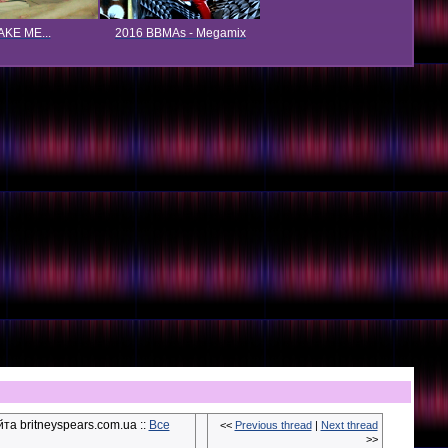
KE ME...
2016 BBMAs - Megamix
та britneyspears.com.ua ::
Все
<<
Previous thread
|
Next thread
>>