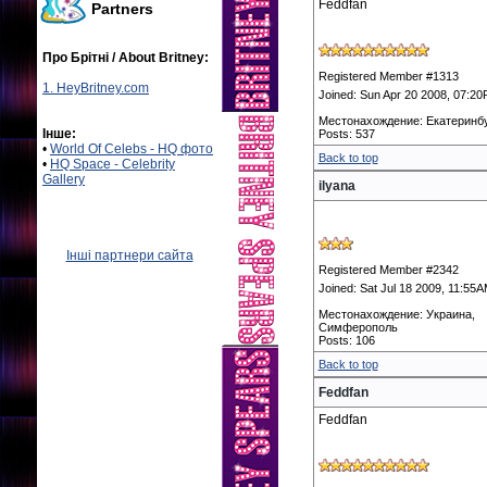
Feddfan
Partners
Про Брітні / About Britney:
Registered Member #1313
1. HeyBritney.com
Joined: Sun Apr 20 2008, 07:2
Местонахождение: Екатеринб
Інше:
Posts: 537
•
World Of Celebs - HQ фото
Back to top
•
HQ Space - Celebrity
Gallery
ilyana
Інші партнери сайта
Registered Member #2342
Joined: Sat Jul 18 2009, 11:55
Местонахождение: Украина,
Симферополь
Posts: 106
Back to top
Feddfan
Feddfan