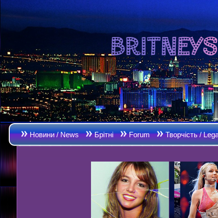
Новини / News
Брітні
Forum
Творчість / Leg