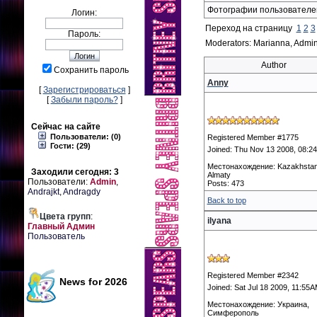
Фотографии пользователе
Логин:
Переход на страницу
1
2
3
Пароль:
Moderators: Marianna, Admi
Author
Сохранить пароль
Anny
[
Зарегистрироваться
]
[
Забыли пароль?
]
Сейчас на сайте
Пользователи: (0)
Registered Member #1775
Гости: (29)
Joined: Thu Nov 13 2008, 08:2
Местонахождение: Kazakhstan
Заходили сегодня: 3
Almaty
Пользователи:
Admin
,
Posts: 473
Andrajkt
,
Andragdy
Back to top
Цвета групп
:
ilyana
Главный Админ
Пользователь
Registered Member #2342
News for 2026
Joined: Sat Jul 18 2009, 11:55
Местонахождение: Украина,
Симферополь