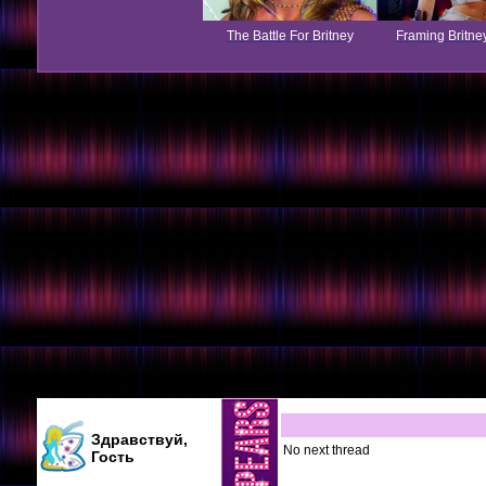
The Battle For Britney
Framing Britne
Здравствуй,
No next thread
Гость