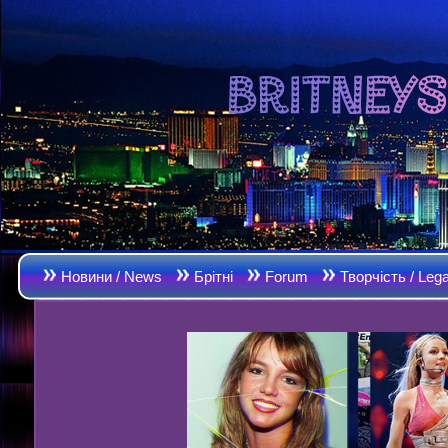
Новини / News
Брітні
Forum
Творчість / Leg