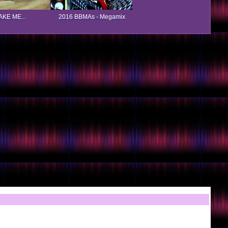
KE ME...
2016 BBMAs - Megamix