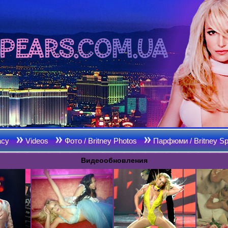
acy
Videos
Фото / Britney Photos
Парфюми / Britney Sp
Видеообновления