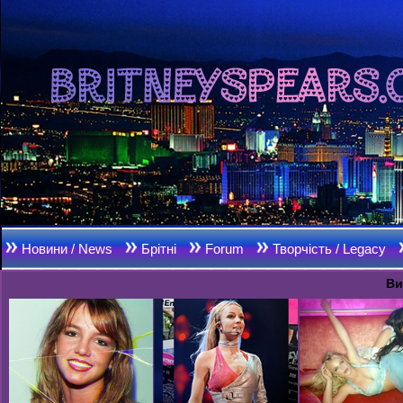
Новини / News
Брітні
Forum
Творчість / Legacy
Ви