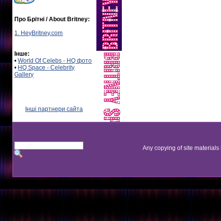
Про Брітні / About Britney:
1. HeyBritney.com
Інше:
•
World Of Celebs - HQ фото
•
HQ Space - Celebrity
Gallery
Інші партнери сайта
Any copying of site materials 