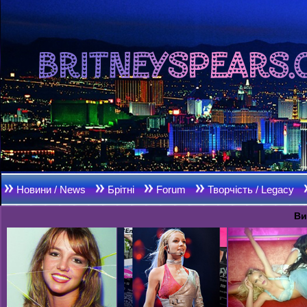
Новини / News
Брітні
Forum
Творчість / Legacy
Ви