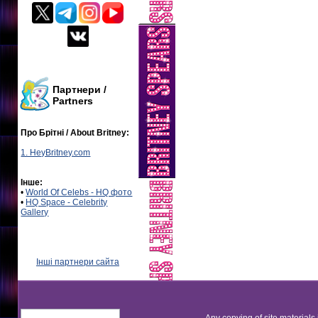
Партнери /
Partners
Про Брітні / About Britney:
1. HeyBritney.com
Інше:
•
World Of Celebs - HQ фото
•
HQ Space - Celebrity
Gallery
Інші партнери сайта