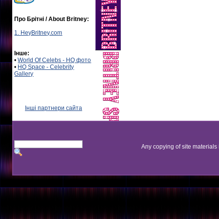
Про Брітні / About Britney:
1. HeyBritney.com
Інше:
•
World Of Celebs - HQ фото
•
HQ Space - Celebrity
Gallery
Інші партнери сайта
Any copying of site materials 