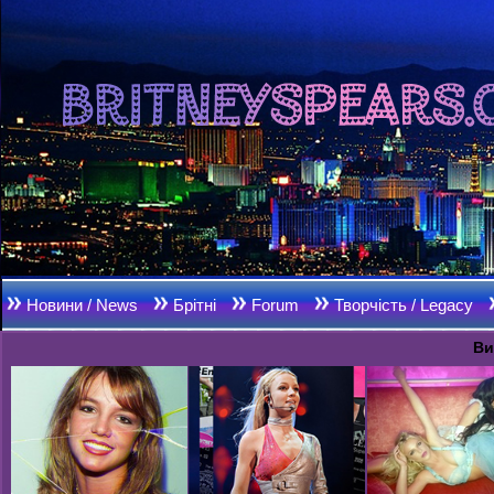
Новини / News
Брітні
Forum
Творчість / Legacy
Ви