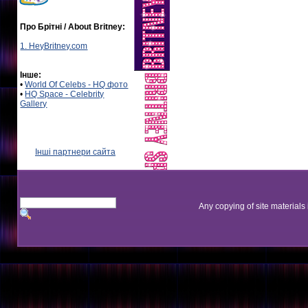
Про Брітні / About Britney:
1. HeyBritney.com
Інше:
•
World Of Celebs - HQ фото
•
HQ Space - Celebrity
Gallery
Інші партнери сайта
Any copying of site materials 