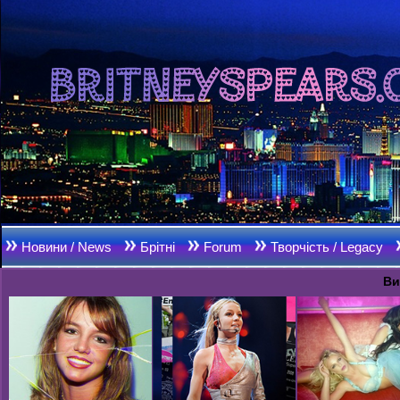
Новини / News
Брітні
Forum
Творчість / Legacy
Ви