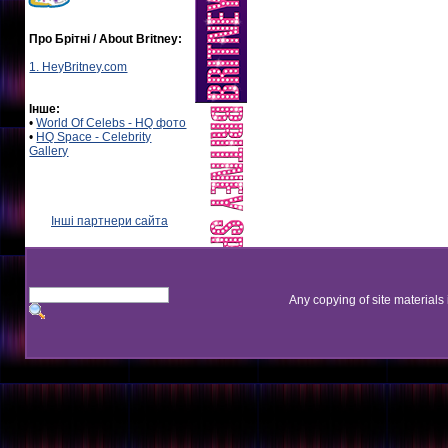
Про Брітні / About Britney:
1. HeyBritney.com
Інше:
•
World Of Celebs - HQ фото
•
HQ Space - Celebrity
Gallery
Інші партнери сайта
Any copying of site materials 