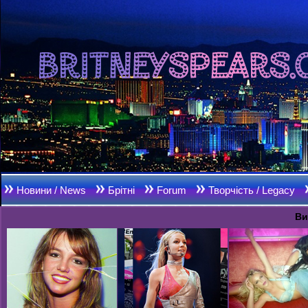
Новини / News
Брітні
Forum
Творчість / Legacy
Ви