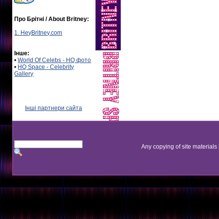
Про Брітні / About Britney:
1. HeyBritney.com
Інше:
•
World Of Celebs - HQ фото
•
HQ Space - Celebrity
Gallery
Інші партнери сайта
Any copying of site materials 