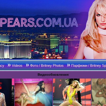
acy
Videos
Фото / Britney Photos
Парфюми / Britney Sp
Видеообновления