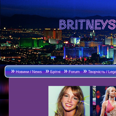
Новини / News
Брітні
Forum
Творчість / Leg