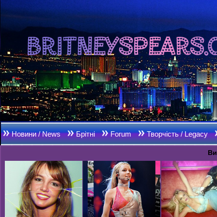
Новини / News
Брітні
Forum
Творчість / Legacy
Ви