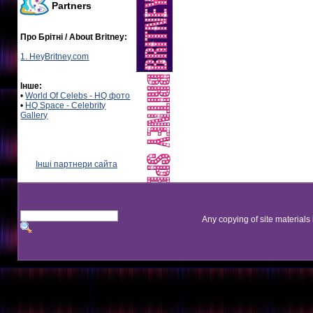
Partners
Про Брітні / About Britney:
1. HeyBritney.com
Інше:
•
World Of Celebs - HQ фото
•
HQ Space - Celebrity
Gallery
Інші партнери сайта
Any copying of site materials 