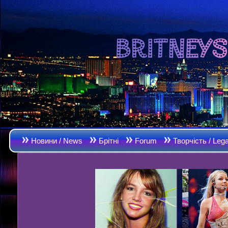
Новини / News
Брітні
Forum
Творчість / Leg