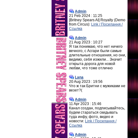
Admin
21 Feb 2024 : 11:25
[Britney Spears AI] Royalty (Demo
from Circus):
Link / Посилання /
Ссылка
Admin
21 Aug 2023 : 10:27
Я так понимаю, что нет ничего
вечного, с Асгари были самые
длительные отношения, но они,
видимо, себя изжили... Значит
открыта дорога для новой
любви, что тоже отлично
Lana
20 Aug 2023 : 19:56
Что ж так Бритни с мужиками не
везет?(
Admin
11 Apr 2023 : 15:46
Канал создан, подписывайтесь,
будем стараться скидывать
туда инфу, фото, видео и
новости:
Link / Посилання /
Ссылка
Admin