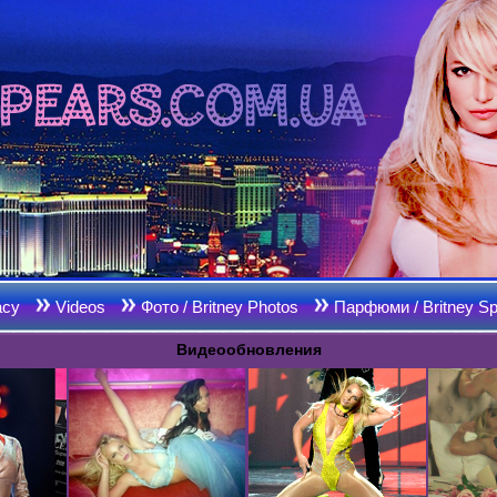
acy
Videos
Фото / Britney Photos
Парфюми / Britney Sp
Видеообновления