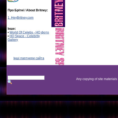
Про Брітні / About Britney:
1. HeyBritney.com
Інше:
•
World Of Celebs - HQ фото
•
HQ Space - Celebrity
Gallery
Інші партнери сайта
Any copying of site materials 