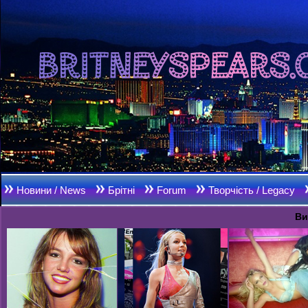
Новини / News
Брітні
Forum
Творчість / Legacy
Ви