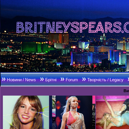
Новини / News
Брітні
Forum
Творчість / Legacy
Ви