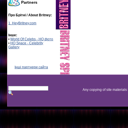
Partners
Про Брітні / About Britney:
1. HeyBritney.com
Інше:
•
World Of Celebs - HQ фото
•
HQ Space - Celebrity
Gallery
Інші партнери сайта
Any copying of site materials 