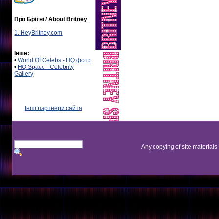
Про Брітні / About Britney:
1. HeyBritney.com
Інше:
•
World Of Celebs - HQ фото
•
HQ Space - Celebrity
Gallery
Інші партнери сайта
Any copying of site materials 