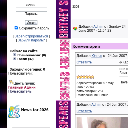
Логин:
3305
Пароль:
Добавил
Admin
от Sunday 24
Сохранить пароль
June 2007 - 11:54:23
[
Зарегистрироваться
]
[
Забыли пароль?
]
Комментарии
Сейчас на сайте
Пользователи: (0)
Добавил
Юляся
от 24 Jun 2007 
Гости: (42)
Ответить
Кар
они 
Заходили сегодня: 0
Брит?
Пользователи:
I love
Зарегистрирован: 07 May
Цвета групп
:
2007 : 22:03
Главный Админ
Комментарии: 254
Пользователь
Расположение: Ровно
Добавил
Admin
от 24 Jun 2007 :
News for 2026
Ответить