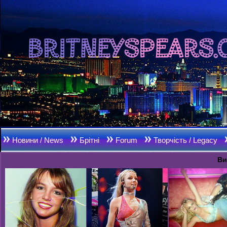
Новини / News
Брітні
Forum
Творчість / Legacy
Ви