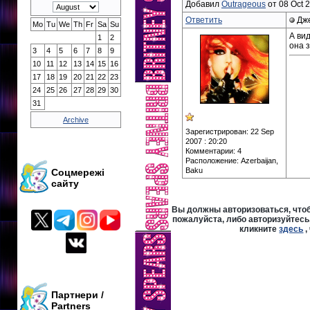
Добавил
Outrageous
от 08 Oct 2
Ответить
Дже
Mo
Tu
We
Th
Fr
Sa
Su
А ви
1
2
она з
3
4
5
6
7
8
9
10
11
12
13
14
15
16
17
18
19
20
21
22
23
24
25
26
27
28
29
30
31
Archive
Зарегистрирован: 22 Sep
2007 : 20:20
Комментарии: 4
Расположение: Azerbaijan,
Baku
Соцмережі
сайту
Вы должны авторизоваться, чтоб
пожалуйста, либо авторизуйтесь,
кликните
здесь
,
Партнери /
Partners