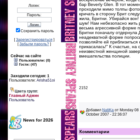
бар Beverly Glen. В тот моме
Логин:
проходили мимо толпы фотог
кричать в сторону Брит следу
Пароль:
жила, Бритни. Убирайся вон
шум! Нам небезопасно жить р
весьма агрессивной форме п
Сохранить пароль
Бритни поначалу отдернула 
неадекватной форме попроси
[
Зарегистрироваться
]
позволяйте ей приблизиться к
[
Забыли пароль?
]
прикасалась!" К счастью, н
неизвестной женщиной завер
Сейчас на сайте
вмешательства полиции.
Пользователи: (0)
Гости: (47)
Заходили сегодня: 1
Пользователи:
Arisha51oi
2152
Цвета групп
:
Главный Админ
Пользователь
Добавил
NatiKa
от Monday 08
October 2007 - 22:36:07
News for 2026
Комментарии