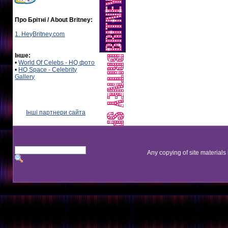
Про Брітні / About Britney:
1. HeyBritney.com
Інше:
•
World Of Celebs - HQ фото
•
HQ Space - Celebrity
Gallery
Інші партнери сайта
Any copying of site materials 