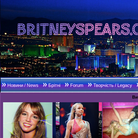
Новини / News
Брітні
Forum
Творчість / Legacy
Ви