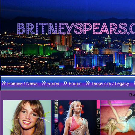
Новини / News
Брітні
Forum
Творчість / Legacy
Ви