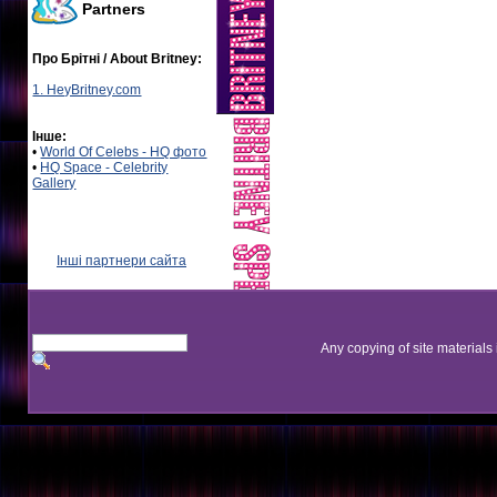
Partners
Про Брітні / About Britney:
1. HeyBritney.com
Інше:
•
World Of Celebs - HQ фото
•
HQ Space - Celebrity
Gallery
Інші партнери сайта
Any copying of site materials 