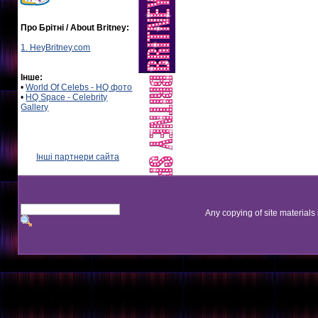
Про Брітні / About Britney:
1. HeyBritney.com
Інше:
•
World Of Celebs - HQ фото
•
HQ Space - Celebrity
Gallery
Інші партнери сайта
Any copying of site materials 