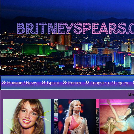
Новини / News
Брітні
Forum
Творчість / Legacy
Ви