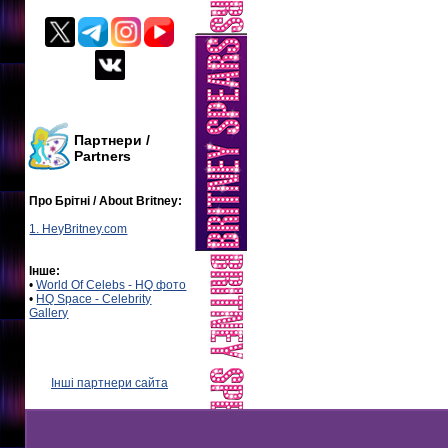
Партнери /
Partners
Про Брітні / About Britney:
1. HeyBritney.com
Інше:
•
World Of Celebs - HQ фото
•
HQ Space - Celebrity
Gallery
Інші партнери сайта