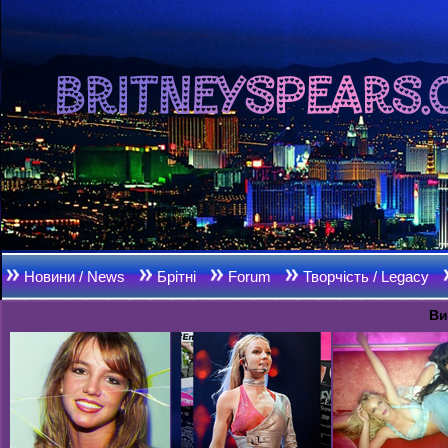
Новини / News
Брітні
Forum
Творчість / Legacy
Ви