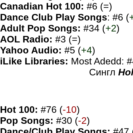
Canadian Hot 100:
#6 (=)
Dance Club Play Songs
: #6 (
Adult Pop Songs:
#34 (
+2
)
AOL Radio:
#3 (=)
Yahoo Audio:
#5 (
+4
)
iLike Libraries:
Most Adedd: #
Сингл
Hol
Hot 100:
#76 (
-10
)
Pop Songs:
#30 (
-2
)
Dance/Club Play Songs:
#47 