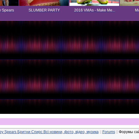
y Spears
SLUMBER PARTY
2016 VMAs - Make Me...
MA
ney Spears Бритни Спирс Всі новини, фото, відео, музика
::
Forums
:: Форумы сай