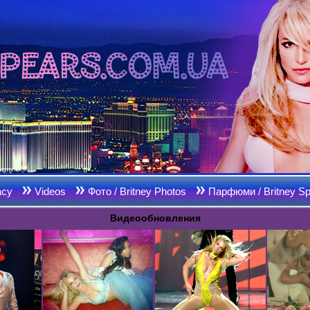
acy
Videos
Фото / Britney Photos
Парфюми / Britney Sp
Видеообновления