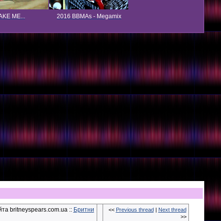
KE ME...
2016 BBMAs - Megamix
та britneyspears.com.ua ::
Бритни
<<
Previous thread
|
Next thread
>>