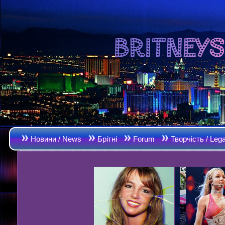
Новини / News
Брітні
Forum
Творчість / Leg