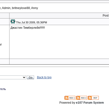
, Admin, britneylove88, Anny
Post
Thu Jul 30 2009, 05:36PM
Джастин Тимберлейк!!!!!!!
AM
Back to top
тель
Powered by
e107 Forum System