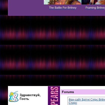
The Battle For Britney
Framing Britne
Forums
Здравствуй,
Гость
Фан-сайт Брітні Спірс Brit
Спирс