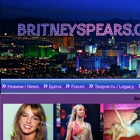
Новини / News
Брітні
Forum
Творчість / Legacy
Ви