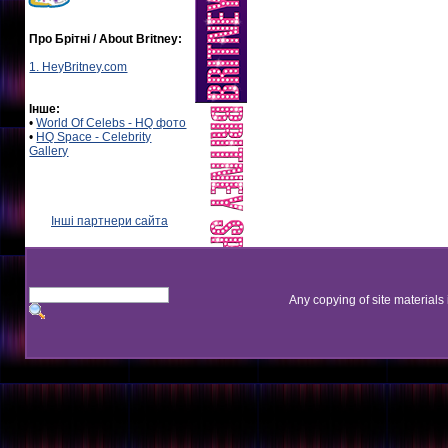
Про Брітні / About Britney:
1. HeyBritney.com
Інше:
•
World Of Celebs - HQ фото
•
HQ Space - Celebrity
Gallery
Інші партнери сайта
Any copying of site materials 