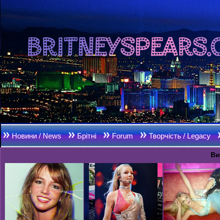
Новини / News
Брітні
Forum
Творчість / Legacy
Ви