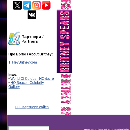
Партнери /
Partners
Про Брітні / About Britney:
1. HeyBritney.com
Інше:
•
World Of Celebs - HQ фото
•
HQ Space - Celebrity
Gallery
Інші партнери сайта