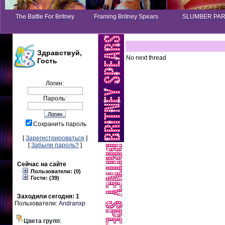
The Battle For Britney
Framing Britney Spears
SLUMBER PA
Здравствуй,
No next thread
Гость
Логин:
Пароль:
Сохранить пароль
[
Зарегистрироваться
]
[
Забыли пароль?
]
Сейчас на сайте
Пользователи: (0)
Гости: (39)
Заходили сегодня: 1
Пользователи:
Andranxp
Цвета групп
: