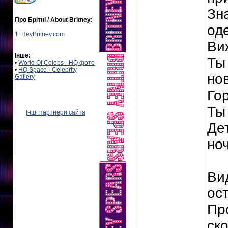
Зн
Про Брітні / About Britney:
оде
1. HeyBritney.com
Ви
Інше:
Ты
•
World Of Celebs - HQ фото
•
HQ Space - Celebrity
но
Gallery
Го
Ты
Інші партнери сайта
Де
ноч
Ви
ос
Пр
ск