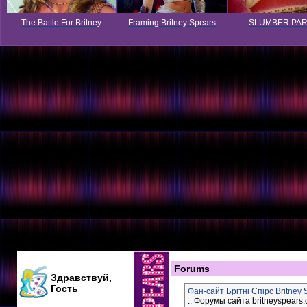
The Battle For Britney
Framing Britney Spears
SLUMBER PA
Forums
Здравствуй,
Гость
Фан-сайт Брітні Спірс Britney
:: Форумы сайта britneyspears.