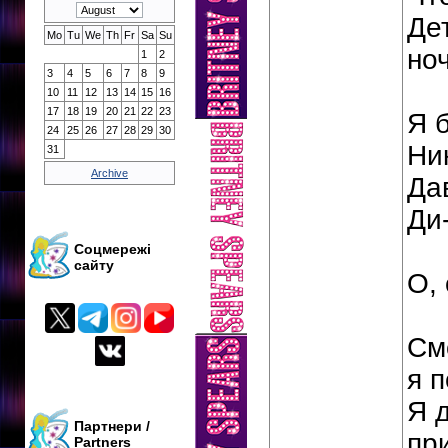
Де
Mo
Tu
We
Th
Fr
Sa
Su
ноч
1
2
3
4
5
6
7
8
9
10
11
12
13
14
15
16
17
18
19
20
21
22
23
Я б
24
25
26
27
28
29
30
Ни
31
Archive
Да
Ди
Соцмережі
сайту
О, 
Смо
я 
Я 
Партнери /
пр
Partners