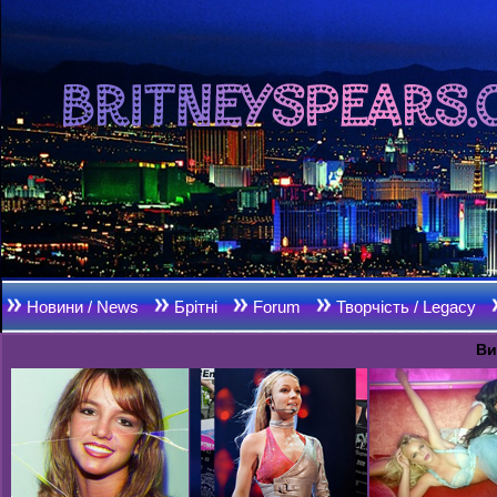
Новини / News
Брітні
Forum
Творчість / Legacy
Ви