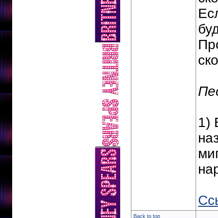
Есл
буд
Пр
ск
Пе
1) 
на
ми
нар
Сс
Back to top