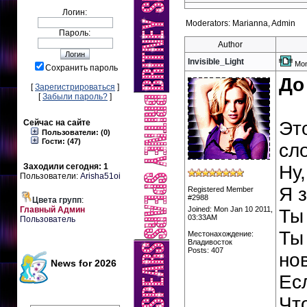
Логин:
Moderators: Marianna, Admin
Пароль:
Author
Invisible_Light
Mon
Сохранить пароль
До
[
Зарегистрироваться
]
[
Забыли пароль?
]
Сейчас на сайте
Эт
Пользователи: (0)
Гости: (47)
сл
Заходили сегодня: 1
Ну
Пользователи:
Arisha51oi
Я з
Registered Member
#2988
Цвета групп
:
Главный Админ
Joined: Mon Jan 10 2011,
Ты 
03:33AM
Пользователь
Ты
Местонахождение:
Владивосток
Posts: 407
но
News for 2026
Ес
Чт