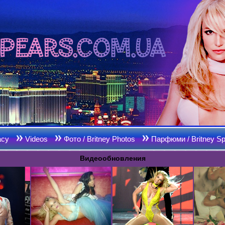
acy
Videos
Фото / Britney Photos
Парфюми / Britney Sp
Видеообновления