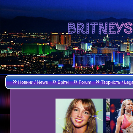
Новини / News
Брітні
Forum
Творчість / Leg