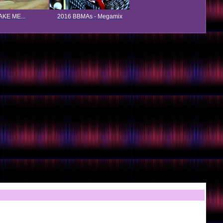
KE ME...
2016 BBMAs - Megamix