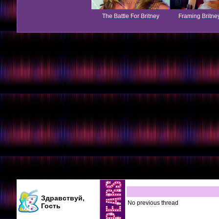
The Battle For Britney
Framing Britne
Здравствуй,
No previous thread
Гость