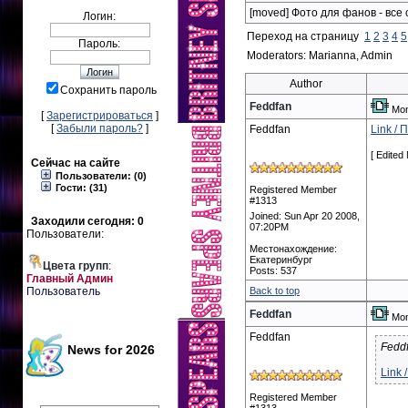
[moved] Фото для фанов - все 
Логин:
Переход на страницу
1
2
3
4
5
Пароль:
Moderators: Marianna, Admin
Author
Сохранить пароль
Feddfan
Mon
[
Зарегистрироваться
]
[
Забыли пароль?
]
Feddfan
Link /
[ Edite
Сейчас на сайте
Пользователи: (0)
Гости: (31)
Registered Member
#1313
Joined: Sun Apr 20 2008,
Заходили сегодня: 0
07:20PM
Пользователи:
Местонахождение:
Екатеринбург
Цвета групп
:
Posts: 537
Главный Админ
Пользователь
Back to top
Feddfan
Mon
Feddfan
Fedd
News for 2026
Link 
Registered Member