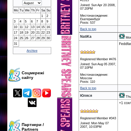
#1313
Joined: Sun Apr 20 2008,
07:20PM
Mo
Tu
We
Th
Fr
Sa
Su
Местонахождение:
1
2
Екатеринбург
3
4
5
6
7
8
9
Posts: 537
10
11
12
13
14
15
16
Back to top
17
18
19
20
21
22
23
NatiKa
Mon
24
25
26
27
28
29
30
31
Feddfa
Archive
Registered Member #476
Joined: Sun Aug 05 2007,
07:10PM
Соцмережі
Местонахождение:
сайту
Moscow
Posts: 110
Back to top
Юляся
Thu
+1 ссил
Registered Member #343
Joined: Mon May 07
Партнери /
2007, 10:03PM
Partners