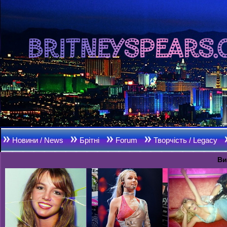
Новини / News
Брітні
Forum
Творчість / Legacy
Ви