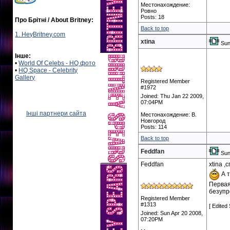
Местонахождение:
Ровно
Posts: 18
Про Брітні / About Britney:
Back to top
1. HeyBritney.com
xtina
Sun
Інше:
•
World Of Celebs - HQ фото
•
HQ Space - Celebrity
Gallery
Registered Member
#1972
Joined: Thu Jan 22 2009,
07:04PM
Інші партнери сайта
Местонахождение: В.
Новгород
Posts: 114
Back to top
Feddfan
Sun
Feddfan
xtina 
А т
Первая
безупр
Registered Member
#1313
[ Edited
Joined: Sun Apr 20 2008,
07:20PM