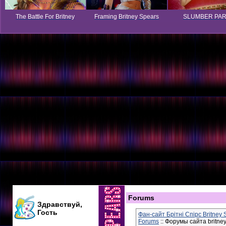
The Battle For Britney
Framing Britney Spears
SLUMBER PA
Forums
Здравствуй,
Гость
Фан-сайт Брітні Спірс Britney
Forums
:: Форумы сайта britne