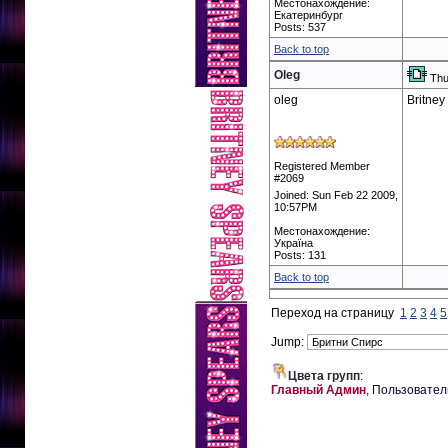
Местонахождение:
Екатеринбург
Posts: 537
Back to top
Oleg
Thu
oleg
Britney
Registered Member
#2069
Joined: Sun Feb 22 2009,
10:57PM
Местонахождение:
Україна
Posts: 131
Back to top
Переход на страницу
1
2
3
4
5
Jump:
Цвета групп
:
Главный Админ
,
Пользовател