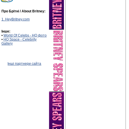
Про Брітні / About Britney:
1. HeyBritney.com
Інше:
•
World Of Celebs - HQ фото
•
HQ Space - Celebrity
Gallery
Інші партнери сайта