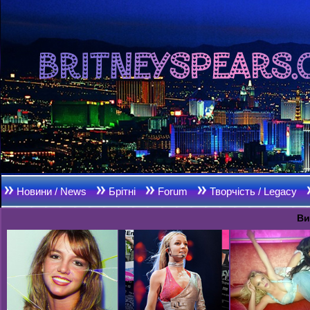
Новини / News
Брітні
Forum
Творчість / Legacy
Ви