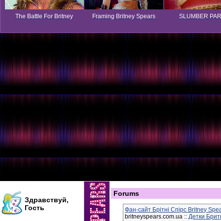
The Battle For Britney
Framing Britney Spears
SLUMBER PA
Forums
Здравствуй,
Гость
Фан-сайт Брітні Спірс Britney Spe
britneyspears.com.ua ::
Детки Брит