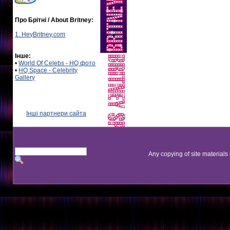
Про Брітні / About Britney:
1. HeyBritney.com
Інше:
•
World Of Celebs - HQ фото
•
HQ Space - Celebrity
Gallery
Інші партнери сайта
Any copying of site materials 