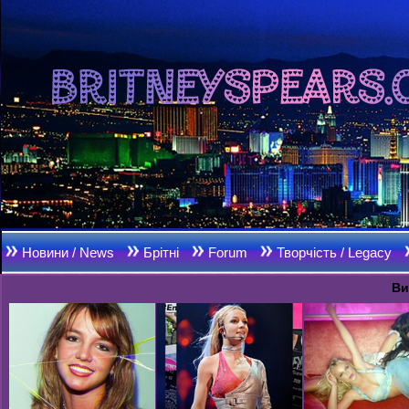
Новини / News
Брітні
Forum
Творчість / Legacy
Ви