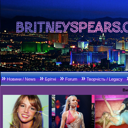
Новини / News
Брітні
Forum
Творчість / Legacy
Ви