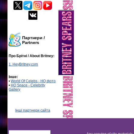
Партнери /
Partners
Про Брітні / About Britney:
1. HeyBritney.com
Інше:
•
World Of Celebs - HQ фото
•
HQ Space - Celebrity
Gallery
Інші партнери сайта