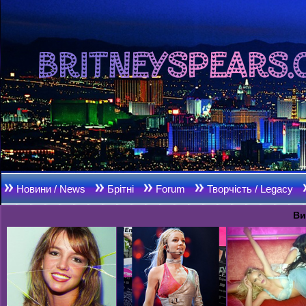
Новини / News
Брітні
Forum
Творчість / Legacy
Ви