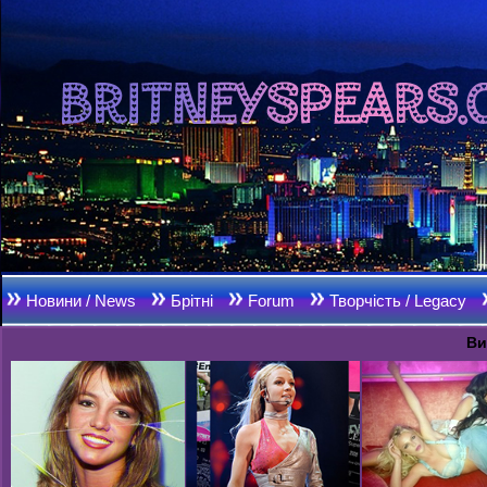
Новини / News
Брітні
Forum
Творчість / Legacy
Ви