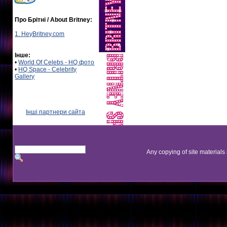
Про Брітні / About Britney:
1. HeyBritney.com
Інше:
•
World Of Celebs - HQ фото
•
HQ Space - Celebrity
Gallery
Інші партнери сайта
Any copying of site materials 