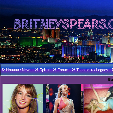
Новини / News
Брітні
Forum
Творчість / Legacy
Ви