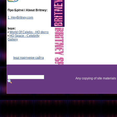
Про Брітні / About Britney:
1. HeyBritney.com
Інше:
•
World Of Celebs - HQ фото
•
HQ Space - Celebrity
Gallery
Інші партнери сайта
Any copying of site materials 