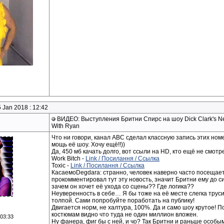
 Jan 2018 : 12:42
ВИДЕО: Выступления Бритни Спирс на шоу Dick Clark's New
With Ryan
Что ни говори, канал ABC сделал классную запись этих ном
мощь её шоу. Хочу ещё!!))
Да, 450 мб качать долго, вот ссыли на HD, кто ещё не смотр
Work Bitch -
Link / Посилання / Ссылка
Toxic -
Link / Посилання / Ссылка
КасаемоDegdara: странно, человек наверно часто посещает
прокомментировал тут эту новость, значит Бритни ему до си
зачем он хочет её ухода со сцены?? Где логика??
Неуверенность в себе… Я бы тоже на её месте слегка трус
толпой. Сами попробуйте поработать на публику!
Двигается норм, не халтура, 100%. Да и само шоу крутое! П
костюмам видно что туда не один миллион вложен.
 03:33
Ну фанера, фиг бы с ней, и чо? Так Бритни и раньше особы