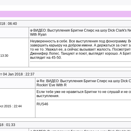
018 : 06:40
ВИДЕО: Выступления Бритни Спирс на шоу Dick Clark's New
With Ryan
Неуверенность в себе. Все выступления под фонограмму. В
завершить карьеру на добром имени. А держаться за счет зас
то не то. Уважал ее, а сейчас вызывает жалость. Посмотри
Дженифер Лопес. Танцуют и поют, выглядят хорошо. А Брит
 13:30
выглядит на 45-50.
т 04 Jan 2018 : 22:37
Re: ВИДЕО: Выступления Бритни Спирс на шоу Dick Cla
Rockin' Eve With R
Если тебе уже не нравиться Бритни то не слушай и не 
выступления.
RUS46
t 2015 : 22:44
18 : 01:33