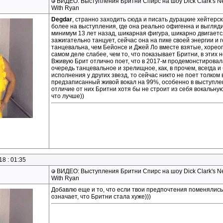
ВИДЕО: Выступления Бритни Спирс на шоу Dick Clark's New
With Ryan
Degdar
, странно заходить сюда и писать дурацкие хейтерс
более на выступления, где она реально офигенна и выглядит
минимум 13 лет назад, шикарная фигура, шикарно двигается
зажигательно танцует, сейчас она на пике своей энергии и 
танцевальна, чем Бейонсе и Джей Ло вместе взятые, хорео
самом деле слабее, чем то, что показывает Бритни, в этих н
Вживую Брит отлично поет, что в 2017-м продемонстировала
очередь танцевальное и зрелищное, как, в прочем, всегда и
исполнения у других звезд, то сейчас никто не поет толком 
предзаписанный живой вокал на 99%, особенно в выступлен
отличие от них Бритни хотя бы не строит из себя вокальну
что лучше))
18 : 01:35
ВИДЕО: Выступления Бритни Спирс на шоу Dick Clark's New
With Ryan
Добавлю еще и то, что если твои предпочтения поменялись
означает, что Бритни стала хуже)))