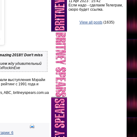
11 Apr 2023 : 15:42
Если надо - сделаем Телеграм,
скоро будет ссылка.
View all posts
(1635)
amazing 2018!! Don’t miss
пением жду удивительный
xRockinEve
ровали выступления Мэрайи
рейтинг с 1991 года и
rs, ABC, britneyspears.com.ua
арии: 6