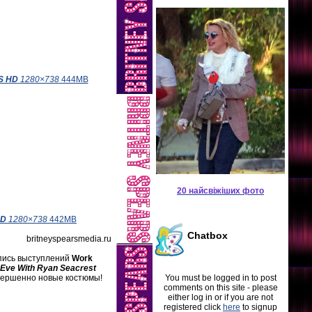
S HD
1280×738
444MB
20 найсвіжіших фото
HD
1280×738
442MB
Chatbox
britneyspearsmedia.ru
пись выступлений
Work
 Eve With Ryan Seacrest
овершенно новые костюмы!
You must be logged in to post
comments on this site - please
either log in or if you are not
registered click
here
to signup