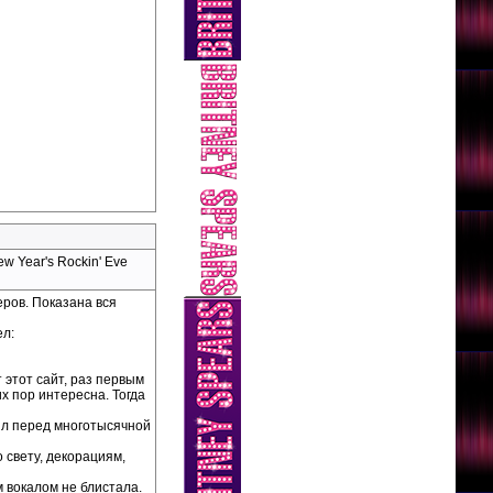
 Year's Rockin' Eve
еров. Показана вся
ел:
 этот сайт, раз первым
х пор интересна. Тогда
ил перед многотысячной
о свету, декорациям,
м вокалом не блистала.