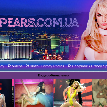
acy
Videos
Фото / Britney Photos
Парфюми / Britney Sp
Видеообновления