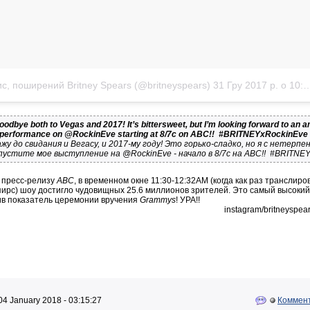
с, поширений Britney Spears (@britneyspears)
31 Гру 2017 р. о 10:42 PST
goodbye both to Vegas and 2017! It’s bittersweet, but I’m looking forward to an 
performance on @RockinEve starting at 8/7c on ABC!!
#BRITNEYxRockinEve
жу до свидания и Вегасу, и 2017-му году! Это горько-сладко, но я с нетер
опустите мое выступление на @RockinEve - начало в 8/7c на ABC!!
#BRITNEY
о пресс-релизу
ABC
, в временном окне 11:30-12:32AM (когда как раз трансли
пирс) шоу достигло чудовищных 25.6 миллионов зрителей. Это самый высокий 
бив показатель церемонии вручения
Grammys
! УРА!!
instagram/britneyspea
04 January 2018 - 03:15:27
Коммент