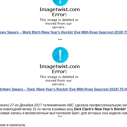
tney Spears – Work Bitch [New Year's Rockin' Eve With Ryan Seacrest 2018]
T
***
Britney Spears – Toxic [New Year's Rockin' Eve With Ryan Seacrest 2018]
TS 
pears)
27-го Декабря 2017
телекомпания
ABC
сделала профессиональную за
 в новогодний вечер 31-го числа в рамках шоу
Dick Clark's New Year's Rockin'
асивая запись и великолепные выступления Брит, для которых она надела с
***
ние и написала: