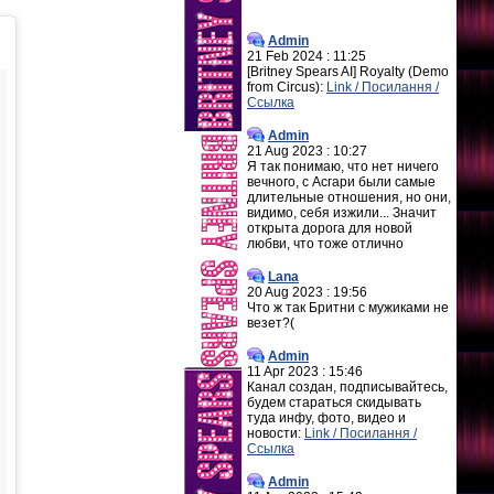
Admin
21 Feb 2024 : 11:25
[Britney Spears AI] Royalty (Demo
from Circus):
Link / Посилання /
Ссылка
Admin
21 Aug 2023 : 10:27
Я так понимаю, что нет ничего
вечного, с Асгари были самые
длительные отношения, но они,
видимо, себя изжили... Значит
открыта дорога для новой
любви, что тоже отлично
Lana
20 Aug 2023 : 19:56
Что ж так Бритни с мужиками не
везет?(
Admin
11 Apr 2023 : 15:46
Канал создан, подписывайтесь,
будем стараться скидывать
туда инфу, фото, видео и
новости:
Link / Посилання /
Ссылка
Admin