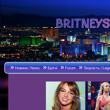
Новини / News
Брітні
Forum
Творчість / Leg