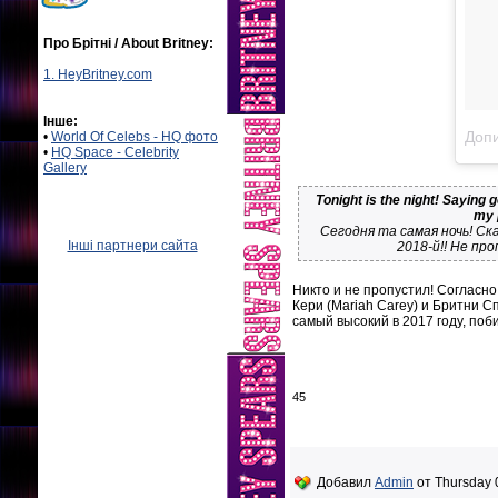
Про Брітні / About Britney:
1. HeyBritney.com
Інше:
Допи
•
World Of Celebs - HQ фото
•
HQ Space - Celebrity
Gallery
Tonight is the night! Saying 
my 
Сегодня та самая ночь! Ска
Інші партнери сайта
2018-й!! Не пр
Никто и не пропустил! Согласн
Кери (Mariah Carey) и Бритни С
самый высокий в 2017 году, по
45
Добавил
Admin
от Thursday 