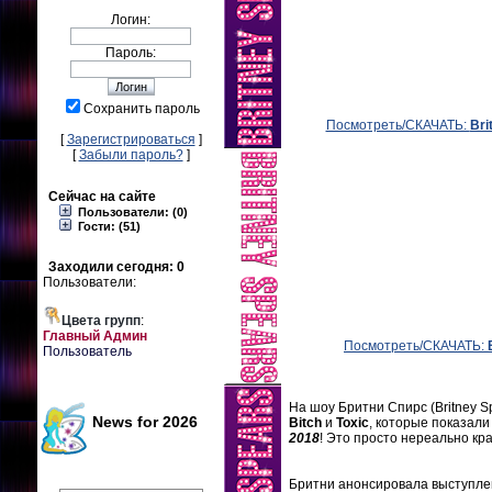
Логин:
Пароль:
Сохранить пароль
Посмотреть/СКАЧАТЬ:
Bri
[
Зарегистрироваться
]
[
Забыли пароль?
]
Сейчас на сайте
Пользователи: (0)
Гости: (51)
Заходили сегодня: 0
Пользователи:
Цвета групп
:
Главный Админ
Посмотреть/СКАЧАТЬ:
Пользователь
На шоу Бритни Спирс (Britney S
News for 2026
Bitch
и
Toxic
, которые показали
2018
! Это просто нереально кр
Бритни анонсировала выступле