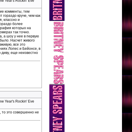
 Year's Rockin' Eve
кие комменты, тем
 гораздо круче, чем как
, классно и
гораздо более
графия которых на
омерах так точно.
, а шоу у нее в первую
 было. Насчет живого
вживую, все это
иях Лопес и Бейонсе, в
ю диву, еще неизвестно
 Year's Rockin' Eve
, то это совершенно не