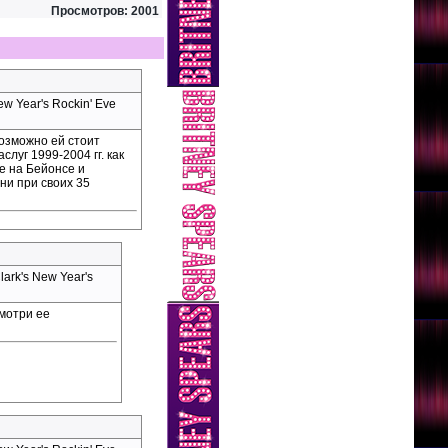
Просмотров: 2001
 Year's Rockin' Eve
озможно ей стоит
луг 1999-2004 гг. как
те на Бейонсе и
ни при своих 35
rk's New Year's
смотри ее