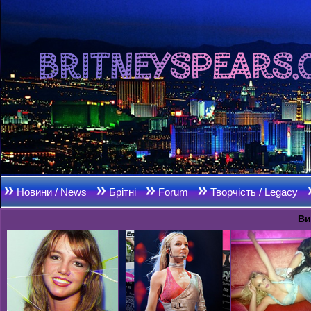
Новини / News
Брітні
Forum
Творчість / Legacy
Ви