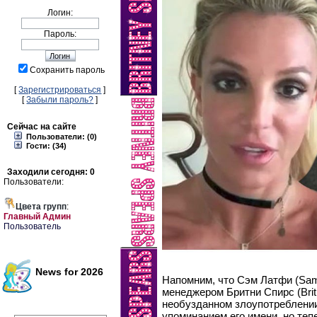
Логин:
Пароль:
Сохранить пароль
[
Зарегистрироваться
]
[
Забыли пароль?
]
Сейчас на сайте
Пользователи: (0)
Гости: (34)
Заходили сегодня: 0
Пользователи:
Цвета групп
:
Главный Админ
Пользователь
News for 2026
Напомним, что Сэм Латфи (Sam 
менеджером Бритни Спирс (Britn
необузданном злоупотреблении
упоминанием его имени, но теп