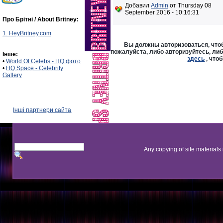
Добавил
Admin
от Thursday 08
September 2016 - 10:16:31
Про Брітні / About Britney:
1. HeyBritney.com
Вы должны авторизоваться, чтоб
пожалуйста, либо авторизуйтесь, либ
Інше:
здесь
, что
•
World Of Celebs - HQ фото
•
HQ Space - Celebrity
Gallery
Інші партнери сайта
Any copying of site materials 