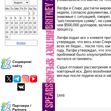
Латфи и Спирс достигли миров
Mo
Tu
We
Th
Fr
Sa
Su
недели, согласно документам,
1
2
знакомые с ситуацией, говорят
3
4
5
6
7
8
9
"шестизначную сумму", но сумм
10
11
12
13
14
15
16
чем $500,000 долларов, включ
17
18
19
20
21
22
23
процессу.
24
25
26
27
28
29
30
31
Латфи подал иск о клевете прот
утверждая, что весь клан Спирс
Archive
всех ее бедах... после того, к
году. Латфи утверждал, что эт
проблемой было злоупотреблен
пытался остановить.
Соцмережі
сайту
Судья отложил рассмотрение ег
повторный иск. Дело возобнов
месяце после подачи иска и за
1846
Партнери /
Partners