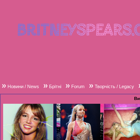
Новини / News
Брітні
Forum
Творчість / Legacy
Ви