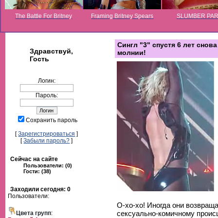
The Battle For Britney
Framing Britney Spears
SLUMBER PA
Сингл "3" спустя 6 лет снова
Здравствуй,
молнии!
Гость
Логин:
Пароль:
Сохранить пароль
[
Зарегистрироваться
]
[
Забыли пароль?
]
Сейчас на сайте
Пользователи: (0)
Гости: (38)
Заходили сегодня: 0
Пользователи:
О-хо-хо! Иногда они возвращ
сексуально-комичному проис
Цвета групп
: