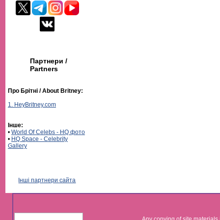
Партнери /
Partners
Про Брітні / About Britney:
1. HeyBritney.com
Інше:
•
World Of Celebs - HQ фото
•
HQ Space - Celebrity
Gallery
Інші партнери сайта
Any copying of site materials 