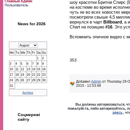
Главный Админ
шоу красотки Бритни Спирс (B
Пользователь
на костюме во время исполне
чуть не во всех новостях мира
посмотрели свыше 4,5 миллио
вернулся в чарт
Billboard
, а 
News for 2026
Chart на позицию
#16
. Это ус
Вспомнить эпичное видео с 
Mo
Tu
We
Th
Fr
Sa
Su
1
2
353
3
4
5
6
7
8
9
10
11
12
13
14
15
16
17
18
19
20
21
22
23
24
25
26
27
28
29
30
Добавил
Admin
от Thursday 29 O
2015 - 12:53:48
31
Archive
Вы должны авторизоваться, чт
пожалуйста, либо авторизуйтесь, л
здесь
, ч
Соцмережі
сайту