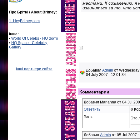
местами. К сожалению, я н
извиниться за то, что исп
Про Брітні / About Britney:
1. HeyBritney.com
Інше:
•
World Of Celebs - HQ фото
•
HQ Space - Celebrity
Gallery
12
Інші партнери сайта
Добавил
Admin
от Wednesday
04 July 2007 - 12:01:34
Комментарии
Добавил Marianna от 04 Jul 200
Ответить
Кор
Гость
Это 
Добавил
Admin
от 05 Jul 2007 :