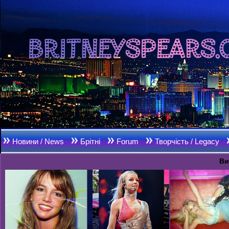
Новини / News
Брітні
Forum
Творчість / Legacy
Ви