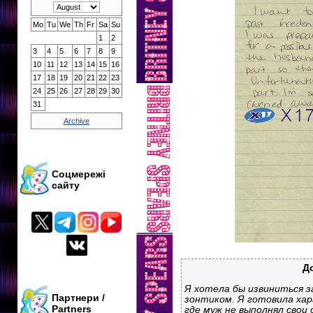
Mo
Tu
We
Th
Fr
Sa
Su
1
2
3
4
5
6
7
8
9
10
11
12
13
14
15
16
17
18
19
20
21
22
23
24
25
26
27
28
29
30
31
Archive
Соцмережі
сайту
Д
Я хотела бы извиниться з
Партнери /
зонтиком. Я готовила хар
Partners
где муж не выполнял свои