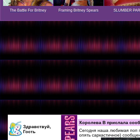
The Battle For Britney
Framing Britney Spears
SLUMBER PA
Королева B прислала сооб
Здравствуй,
Сегодня наша любимая поп 
Гость
опять саркастичное) сообще